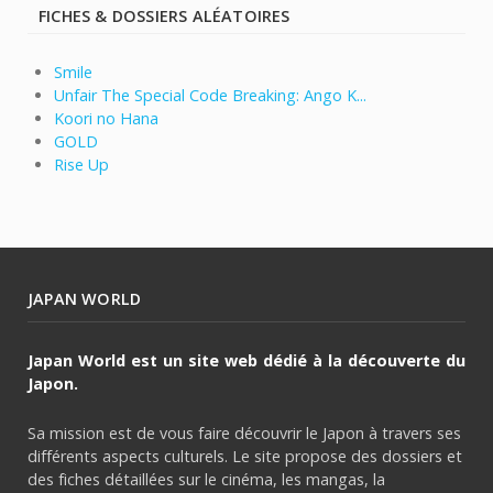
FICHES & DOSSIERS ALÉATOIRES
Smile
Unfair The Special Code Breaking: Ango K...
Koori no Hana
GOLD
Rise Up
JAPAN WORLD
Japan World est un site web dédié à la découverte du
Japon.
Sa mission est de vous faire découvrir le Japon à travers ses
différents aspects culturels. Le site propose des dossiers et
des fiches détaillées sur le cinéma, les mangas, la