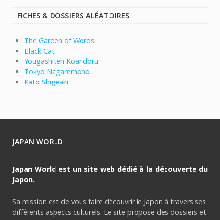
FICHES & DOSSIERS ALÉATOIRES
The Garden of Words
Black Cat
Yougashiten Koandoru
Tokyo Nagaremono
Kato Shigeaki
JAPAN WORLD
Japan World est un site web dédié à la découverte du
Japon.
Sa mission est de vous faire découvrir le Japon à travers ses
différents aspects culturels. Le site propose des dossiers et