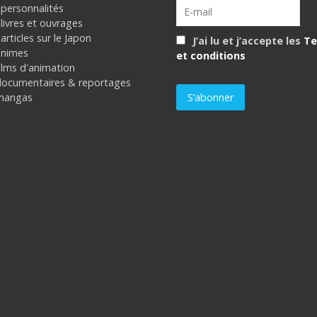
 personnalités
livres et ouvrages
articles sur le Japon
J’ai lu et j’accepte les
Te
animes
et conditions
ilms d'animation
documentaires & reportages
mangas