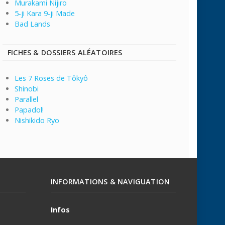
Murakami Nijiro
5-ji Kara 9-ji Made
Bad Lands
FICHES & DOSSIERS ALÉATOIRES
Les 7 Roses de Tôkyô
Shinobi
Parallel
Papadol!
Nishikido Ryo
INFORMATIONS & NAVIGUATION
Infos