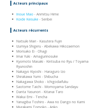
Acteurs principaux
Inoue Mao
- Anmitsu Hime
Koide Keisuke
- Senbei
Acteurs récurrents
Natsuki Mari - Kasutera Fujin
Izumiya Shigeru - Abekawa Hikozaemon
Morisako Ei - Ohagi
Imai Yuki - Amagurinosuke
Kyomoto Masaki - Kintsuba no Ryu / Toyama
Ryunoshin
Nakajyo Kiyoshi - Haraguro Izo
Shirakawa Yumi - Shibucha
Nakagawa Shoko - Ichigodaifuku
Saotome Taichi - Momoyama Sandayu
Danta Yasunori - Kitanai Taro
Wakui Emi - Tencha
Yanagiba Toshiro - Awa no Dango no Kami
Murakami Tomoko - Anko