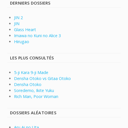
DERNIERS DOSSIERS
JIN 2
JIN
Glass Heart
Imawa no Kuni no Alice 3
Hirugao
LES PLUS CONSULTÉS
5-ji Kara 9-ji Made
Densha Otoko vs Gitaa Otoko
Densha Otoko
Soredemo, Ikite Yuku
Rich Man, Poor Woman
DOSSIERS ALÉATOIRES
Aru Ai no Uta