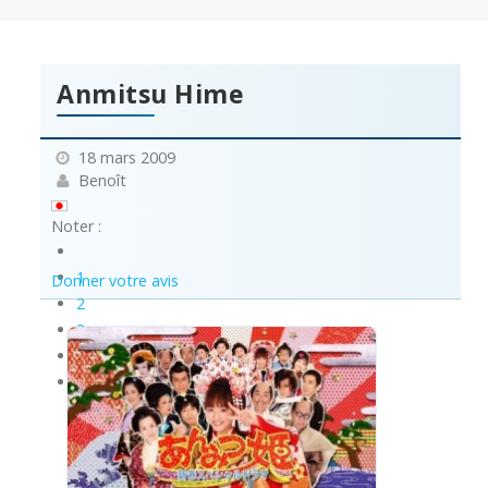
Anmitsu Hime
18 mars 2009
Benoît
Noter :
1
Donner votre avis
2
3
4
5