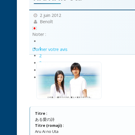
2 juin 2012
Benoît
Noter :
1
Donner votre avis
2
3
4
5
Titre :
ある愛の詩
Titre (romaji) :
Aru Ai no Uta