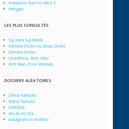
Imawa no Kuni no Alice 3
Hirugao
LES PLUS CONSULTÉS
5-ji Kara 9-ji Made
Densha Otoko vs Gitaa Otoko
Densha Otoko
Soredemo, Ikite Yuku
Rich Man, Poor Woman
DOSSIERS ALÉATOIRES
Zenra Kantoku
Warui Yatsura
CHANGE
Aru Ai no Uta
Katagoshi no Koibito