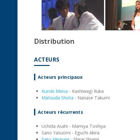
Distribution
ACTEURS
Acteurs principaux
Kuroki Meisa
- Kashiwagi Ruka
Matsuda Shota
- Nanase Takumi
Acteurs récurrents
Uchida Asahi - Mamiya Toshiya
Sano Yasuomi - Eguchi Akira
Sato Megumi
- Shirai Shiami