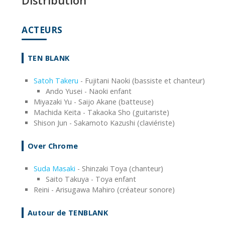
Distribution
ACTEURS
TEN BLANK
Satoh Takeru
- Fujitani Naoki (bassiste et chanteur)
Ando Yusei - Naoki enfant
Miyazaki Yu - Saijo Akane (batteuse)
Machida Keita - Takaoka Sho (guitariste)
Shison Jun - Sakamoto Kazushi (claviériste)
Over Chrome
Suda Masaki
- Shinzaki Toya (chanteur)
Saito Takuya - Toya enfant
Reini - Arisugawa Mahiro (créateur sonore)
Autour de TENBLANK