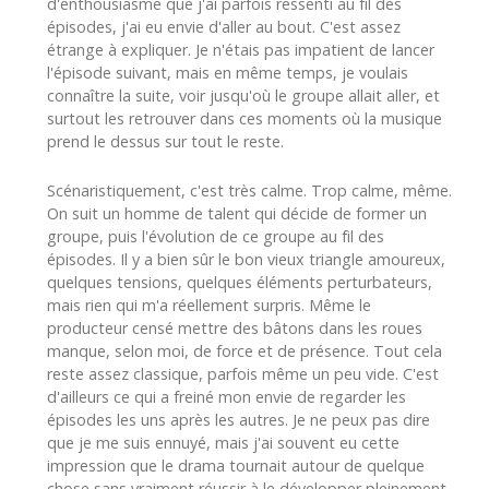
d'enthousiasme que j'ai parfois ressenti au fil des
épisodes, j'ai eu envie d'aller au bout. C'est assez
étrange à expliquer. Je n'étais pas impatient de lancer
l'épisode suivant, mais en même temps, je voulais
connaître la suite, voir jusqu'où le groupe allait aller, et
surtout les retrouver dans ces moments où la musique
prend le dessus sur tout le reste.
Scénaristiquement, c'est très calme. Trop calme, même.
On suit un homme de talent qui décide de former un
groupe, puis l'évolution de ce groupe au fil des
épisodes. Il y a bien sûr le bon vieux triangle amoureux,
quelques tensions, quelques éléments perturbateurs,
mais rien qui m'a réellement surpris. Même le
producteur censé mettre des bâtons dans les roues
manque, selon moi, de force et de présence. Tout cela
reste assez classique, parfois même un peu vide. C'est
d'ailleurs ce qui a freiné mon envie de regarder les
épisodes les uns après les autres. Je ne peux pas dire
que je me suis ennuyé, mais j'ai souvent eu cette
impression que le drama tournait autour de quelque
chose sans vraiment réussir à le développer pleinement.