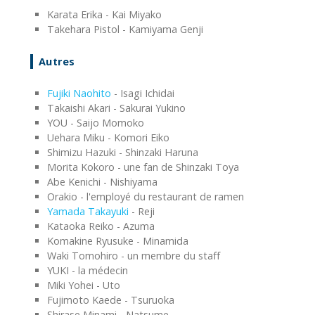
Karata Erika - Kai Miyako
Takehara Pistol - Kamiyama Genji
Autres
Fujiki Naohito
- Isagi Ichidai
Takaishi Akari - Sakurai Yukino
YOU - Saijo Momoko
Uehara Miku - Komori Eiko
Shimizu Hazuki - Shinzaki Haruna
Morita Kokoro - une fan de Shinzaki Toya
Abe Kenichi - Nishiyama
Orakio - l'employé du restaurant de ramen
Yamada Takayuki
- Reji
Kataoka Reiko - Azuma
Komakine Ryusuke - Minamida
Waki Tomohiro - un membre du staff
YUKI - la médecin
Miki Yohei - Uto
Fujimoto Kaede - Tsuruoka
Shirase Minami - Natsume