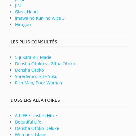
JIN
Glass Heart
Imawa no Kuni no Alice 3
Hirugao
LES PLUS CONSULTÉS
5-ji Kara 9-ji Made
Densha Otoko vs Gitaa Otoko
Densha Otoko
Soredemo, Ikite Yuku
Rich Man, Poor Woman
DOSSIERS ALÉATOIRES
A LIFE ~Itoshiki Hito~
Beautiful Life
Densha Otoko Deluxe
Woman's Island