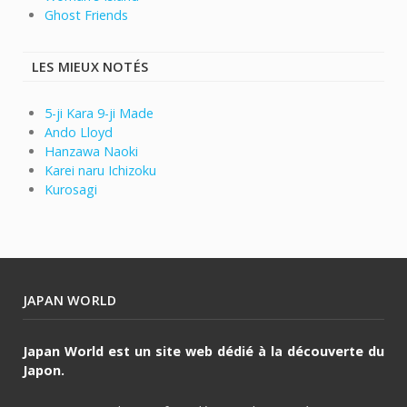
Ghost Friends
LES MIEUX NOTÉS
5-ji Kara 9-ji Made
Ando Lloyd
Hanzawa Naoki
Karei naru Ichizoku
Kurosagi
JAPAN WORLD
Japan World est un site web dédié à la découverte du
Japon.