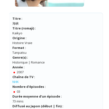
Titre :
海峡
Titre (romaji) :
Kaikyo
Origine :
Histoire Vraie
Format :
Tanpatsu
Genre(s) :
Historique | Romance
Année :
2007
Chaîne de TV :
NHK
Nombre d'épisodes :
03
Durée moyenne d'un épisode :
73 mins
Diffusé au Japon (début | fin) :