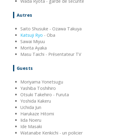
Wada Ryota - garde de sécurité
Autres
Saito Shusuke - Ozawa Takuya
Katsuji Ryo
- Oba
Sawai Miyuu
Morita Ayaka
Masu Taichi - Présentateur TV
Guests
Moriyama Yonetsugu
Yashiba Toshihiro
Otsuki Takehiro - Furuta
Yoshida Kakeru
Uchida Jun
Harukaze Hitomi
Iida Noeru
Ide Masaki
Watanabe Kenkichi - un policier