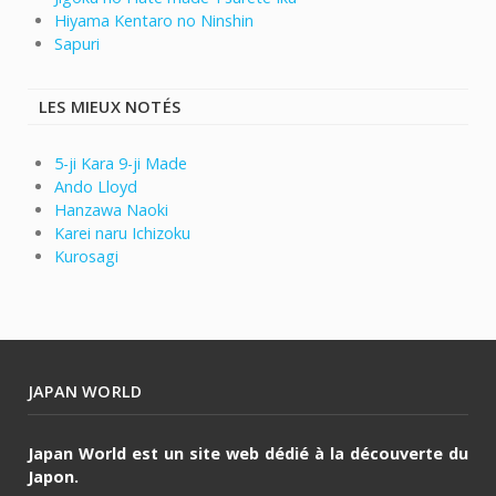
Hiyama Kentaro no Ninshin
Sapuri
LES MIEUX NOTÉS
5-ji Kara 9-ji Made
Ando Lloyd
Hanzawa Naoki
Karei naru Ichizoku
Kurosagi
JAPAN WORLD
Japan World est un site web dédié à la découverte du
Japon.