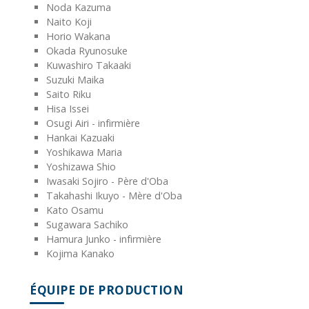
Noda Kazuma
Naito Koji
Horio Wakana
Okada Ryunosuke
Kuwashiro Takaaki
Suzuki Maika
Saito Riku
Hisa Issei
Osugi Airi - infirmière
Hankai Kazuaki
Yoshikawa Maria
Yoshizawa Shio
Iwasaki Sojiro - Père d'Oba
Takahashi Ikuyo - Mère d'Oba
Kato Osamu
Sugawara Sachiko
Hamura Junko - infirmière
Kojima Kanako
ÉQUIPE DE PRODUCTION