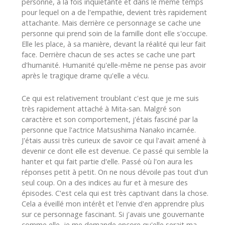
personne, à la fois inquiétante et dans le même temps
pour lequel on a de l'empathie, devient très rapidement
attachante. Mais derrière ce personnage se cache une
personne qui prend soin de la famille dont elle s'occupe.
Elle les place, à sa manière, devant la réalité qui leur fait
face. Derrière chacun de ses actes se cache une part
d'humanité. Humanité qu'elle-même ne pense pas avoir
après le tragique drame qu'elle a vécu.
Ce qui est relativement troublant c'est que je me suis
très rapidement attaché à Mita-san. Malgré son
caractère et son comportement, j'étais fasciné par la
personne que l'actrice Matsushima Nanako incarnée.
J'étais aussi très curieux de savoir ce qui l'avait amené à
devenir ce dont elle est devenue. Ce passé qui semble la
hanter et qui fait partie d'elle. Passé où l'on aura les
réponses petit à petit. On ne nous dévoile pas tout d'un
seul coup. On a des indices au fur et à mesure des
épisodes. C'est cela qui est très captivant dans la chose.
Cela a éveillé mon intérêt et l'envie d'en apprendre plus
sur ce personnage fascinant. Si j'avais une gouvernante
comme elle, je me demande encore qu'elle serait ma