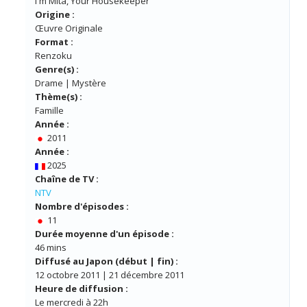
I'm Mita, Your Housekeeper
Origine :
Œuvre Originale
Format :
Renzoku
Genre(s) :
Drame | Mystère
Thème(s) :
Famille
Année :
2011
Année :
2025
Chaîne de TV :
NTV
Nombre d'épisodes :
11
Durée moyenne d'un épisode :
46 mins
Diffusé au Japon (début | fin) :
12 octobre 2011 | 21 décembre 2011
Heure de diffusion :
Le mercredi à 22h