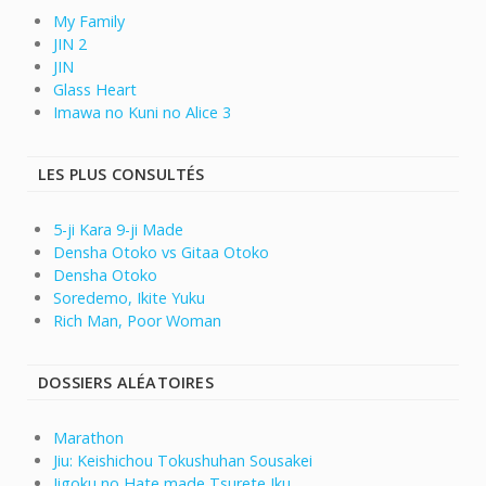
My Family
JIN 2
JIN
Glass Heart
Imawa no Kuni no Alice 3
LES PLUS CONSULTÉS
5-ji Kara 9-ji Made
Densha Otoko vs Gitaa Otoko
Densha Otoko
Soredemo, Ikite Yuku
Rich Man, Poor Woman
DOSSIERS ALÉATOIRES
Marathon
Jiu: Keishichou Tokushuhan Sousakei
Jigoku no Hate made Tsurete Iku