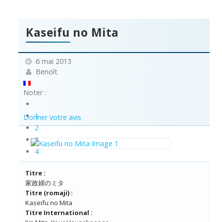
Kaseifu no Mita
6 mai 2013
Benoît
Noter :
1
Donner votre avis
2
3
4
5
Titre :
家政婦のミタ
Titre (romaji) :
Kaseifu no Mita
Titre International :