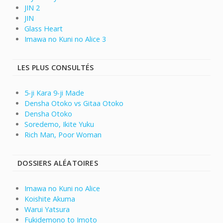
JIN 2
JIN
Glass Heart
Imawa no Kuni no Alice 3
LES PLUS CONSULTÉS
5-ji Kara 9-ji Made
Densha Otoko vs Gitaa Otoko
Densha Otoko
Soredemo, Ikite Yuku
Rich Man, Poor Woman
DOSSIERS ALÉATOIRES
Imawa no Kuni no Alice
Koishite Akuma
Warui Yatsura
Fukidemono to Imoto