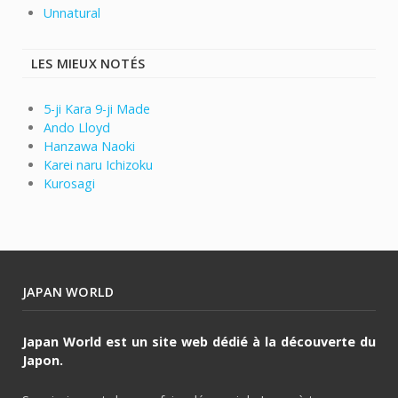
Unnatural
LES MIEUX NOTÉS
5-ji Kara 9-ji Made
Ando Lloyd
Hanzawa Naoki
Karei naru Ichizoku
Kurosagi
JAPAN WORLD
Japan World est un site web dédié à la découverte du
Japon.