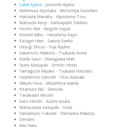
Sakai Ayana
- Jonouchi Ayano
Nishimura Kiyotaka - Motomiya Kazuhiko
Hamada Manabu - Kiyoshima Toru
Matsuda Kenji - Kanbayashi Yukihiro
Hosho Mai - Negishi Sayuti
Konishi Miho - Hirashima Kayo
Katagiri Hairi - Saionji Ranko
Uesugi Shozo - Fujii Ryuhei
Sakamoto Makoto - Tsukada Kohei
Koide Saori - Shinagawa Mari
Izumi Masayuki - Emoto Hiroki
Yamaguchi Miyako - Tsukada Hatsuko
Hashimoto Satoshi - Otsu Kazuaki
Mikuni Yuna - Mizushima Kaede
Kitamura Eiki - Shinoda
Tanahashi Hiroshi
Sato Hitomi - Azumi Asuka
Matsuzawa Kazuyuki - Yuuki
Yamamoto Takeshi - Shimaoka Makoto
Denden
Mie Haru