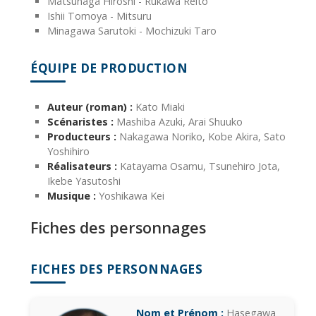
Matsunaga Hiroshi - Rukawa Reito
Ishii Tomoya - Mitsuru
Minagawa Sarutoki - Mochizuki Taro
ÉQUIPE DE PRODUCTION
Auteur (roman) :
Kato Miaki
Scénaristes :
Mashiba Azuki, Arai Shuuko
Producteurs :
Nakagawa Noriko, Kobe Akira, Sato
Yoshihiro
Réalisateurs :
Katayama Osamu, Tsunehiro Jota,
Ikebe Yasutoshi
Musique :
Yoshikawa Kei
Fiches des personnages
FICHES DES PERSONNAGES
Nom et Prénom :
Hasegawa