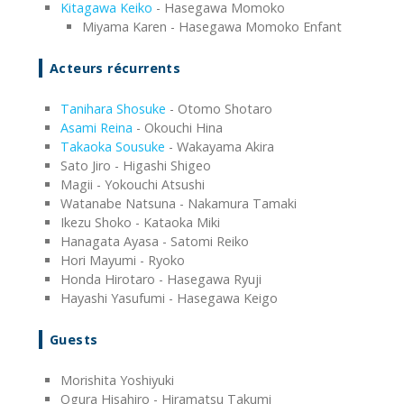
Kitagawa Keiko
- Hasegawa Momoko
Miyama Karen - Hasegawa Momoko Enfant
Acteurs récurrents
Tanihara Shosuke
- Otomo Shotaro
Asami Reina
- Okouchi Hina
Takaoka Sousuke
- Wakayama Akira
Sato Jiro - Higashi Shigeo
Magii - Yokouchi Atsushi
Watanabe Natsuna - Nakamura Tamaki
Ikezu Shoko - Kataoka Miki
Hanagata Ayasa - Satomi Reiko
Hori Mayumi - Ryoko
Honda Hirotaro - Hasegawa Ryuji
Hayashi Yasufumi - Hasegawa Keigo
Guests
Morishita Yoshiyuki
Ogura Hisahiro - Hiramatsu Takumi