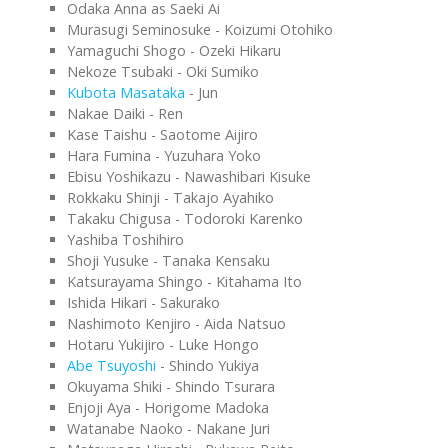
Odaka Anna as Saeki Ai
Murasugi Seminosuke - Koizumi Otohiko
Yamaguchi Shogo - Ozeki Hikaru
Nekoze Tsubaki - Oki Sumiko
Kubota Masataka
- Jun
Nakae Daiki - Ren
Kase Taishu - Saotome Aijiro
Hara Fumina - Yuzuhara Yoko
Ebisu Yoshikazu - Nawashibari Kisuke
Rokkaku Shinji - Takajo Ayahiko
Takaku Chigusa - Todoroki Karenko
Yashiba Toshihiro
Shoji Yusuke - Tanaka Kensaku
Katsurayama Shingo - Kitahama Ito
Ishida Hikari - Sakurako
Nashimoto Kenjiro - Aida Natsuo
Hotaru Yukijiro - Luke Hongo
Abe Tsuyoshi
- Shindo Yukiya
Okuyama Shiki - Shindo Tsurara
Enjoji Aya - Horigome Madoka
Watanabe Naoko - Nakane Juri