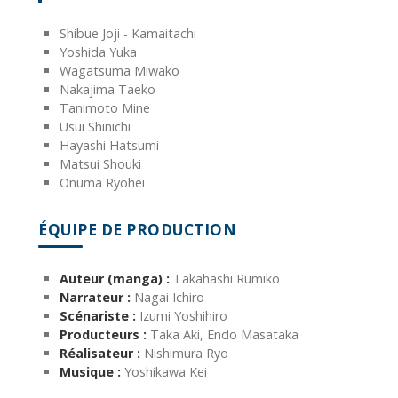
Shibue Joji - Kamaitachi
Yoshida Yuka
Wagatsuma Miwako
Nakajima Taeko
Tanimoto Mine
Usui Shinichi
Hayashi Hatsumi
Matsui Shouki
Onuma Ryohei
ÉQUIPE DE PRODUCTION
Auteur (manga) :
Takahashi Rumiko
Narrateur :
Nagai Ichiro
Scénariste :
Izumi Yoshihiro
Producteurs :
Taka Aki, Endo Masataka
Réalisateur :
Nishimura Ryo
Musique :
Yoshikawa Kei