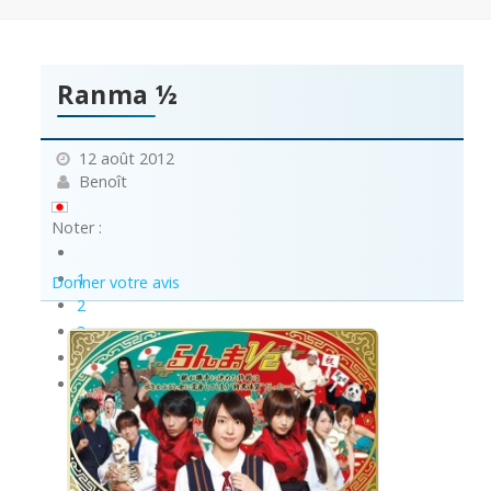
Ranma ½
12 août 2012
Benoît
Noter :
1
Donner votre avis
2
3
4
5