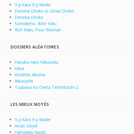
5-ji Kara 9-ji Made
Densha Otoko vs Gitaa Otoko
Densha Otoko
Soredemo, Ikite Yuku
Rich Man, Poor Woman
DOSSIERS ALÉATOIRES
Haruka naru Yakusoku
Kiina
Koishite Akuma
Aikurushii
Tsubasa no Oreta Tenshitachi 2
LES MIEUX NOTÉS
5-ji Kara 9-ji Made
Ando Lloyd
Hanzawa Naoki