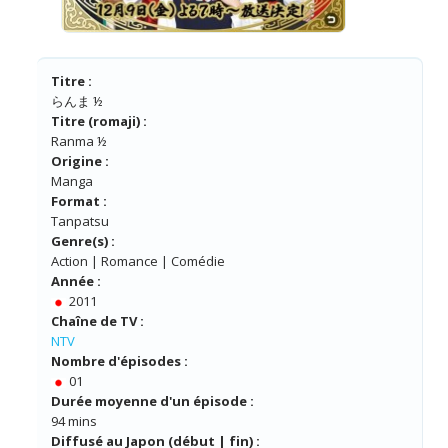
Titre :
らんま ½
Titre (romaji) :
Ranma ½
Origine :
Manga
Format :
Tanpatsu
Genre(s) :
Action | Romance | Comédie
Année :
2011
Chaîne de TV :
NTV
Nombre d'épisodes :
01
Durée moyenne d'un épisode :
94 mins
Diffusé au Japon (début | fin) :