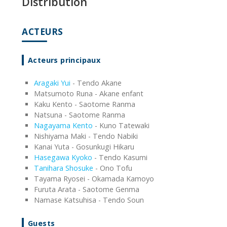
Distribution
ACTEURS
Acteurs principaux
Aragaki Yui
- Tendo Akane
Matsumoto Runa - Akane enfant
Kaku Kento - Saotome Ranma
Natsuna - Saotome Ranma
Nagayama Kento
- Kuno Tatewaki
Nishiyama Maki - Tendo Nabiki
Kanai Yuta - Gosunkugi Hikaru
Hasegawa Kyoko
- Tendo Kasumi
Tanihara Shosuke
- Ono Tofu
Tayama Ryosei - Okamada Kamoyo
Furuta Arata - Saotome Genma
Namase Katsuhisa - Tendo Soun
Guests