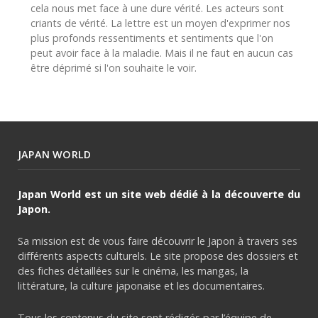
cela nous met face à une dure vérité. Les acteurs sont
criants de vérité. La lettre est un moyen d'exprimer nos
plus profonds ressentiments et sentiments que l'on
peut avoir face à la maladie. Mais il ne faut en aucun cas
être déprimé si l'on souhaite le voir.
JAPAN WORLD
Japan World est un site web dédié à la découverte du
Japon.
Sa mission est de vous faire découvrir le Japon à travers ses
différents aspects culturels. Le site propose des dossiers et
des fiches détaillées sur le cinéma, les mangas, la
littérature, la culture japonaise et les documentaires.
Tous les contenus du site sont rédigés par l’équipe de