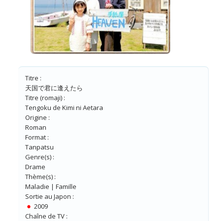
Titre :
天国で君に逢えたら
Titre (romaji) :
Tengoku de Kimi ni Aetara
Origine :
Roman
Format :
Tanpatsu
Genre(s) :
Drame
Thème(s) :
Maladie | Famille
Sortie au Japon :
2009
Chaîne de TV :