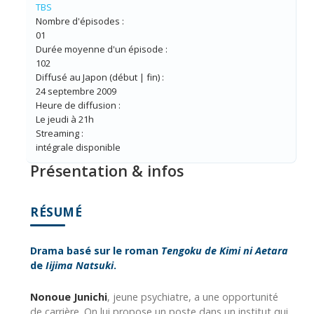
TBS
Nombre d'épisodes :
01
Durée moyenne d'un épisode :
102
Diffusé au Japon (début | fin) :
24 septembre 2009
Heure de diffusion :
Le jeudi à 21h
Streaming :
intégrale disponible
Présentation & infos
RÉSUMÉ
Drama basé sur le roman
Tengoku de Kimi ni Aetara
de
Iijima Natsuki
.
Nonoue Junichi
, jeune psychiatre, a une opportunité
de carrière. On lui propose un poste dans un institut qui