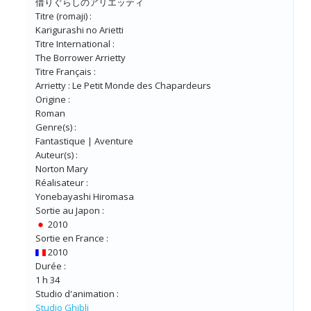
借りぐらしのアリエッティ
Titre (romaji) :
Karigurashi no Arietti
Titre International :
The Borrower Arrietty
Titre Français :
Arrietty : Le Petit Monde des Chapardeurs
Origine :
Roman
Genre(s) :
Fantastique | Aventure
Auteur(s) :
Norton Mary
Réalisateur :
Yonebayashi Hiromasa
Sortie au Japon :
2010
Sortie en France :
2010
Durée :
1 h 34
Studio d'animation :
Studio Ghibli