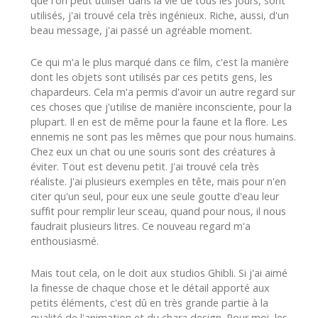
que l'on peut utiliser dans la vie de tous les jours, sont
utilisés, j'ai trouvé cela très ingénieux. Riche, aussi, d'un
beau message, j'ai passé un agréable moment.
Ce qui m'a le plus marqué dans ce film, c'est la manière
dont les objets sont utilisés par ces petits gens, les
chapardeurs. Cela m'a permis d'avoir un autre regard sur
ces choses que j'utilise de manière inconsciente, pour la
plupart. Il en est de même pour la faune et la flore. Les
ennemis ne sont pas les mêmes que pour nous humains.
Chez eux un chat ou une souris sont des créatures à
éviter. Tout est devenu petit. J'ai trouvé cela très
réaliste. J'ai plusieurs exemples en tête, mais pour n'en
citer qu'un seul, pour eux une seule goutte d'eau leur
suffit pour remplir leur sceau, quand pour nous, il nous
faudrait plusieurs litres. Ce nouveau regard m'a
enthousiasmé.
Mais tout cela, on le doit aux studios Ghibli. Si j'ai aimé
la finesse de chaque chose et le détail apporté aux
petits éléments, c'est dû en très grande partie à la
qualité de l'animation et du chara design. Pour moi, les