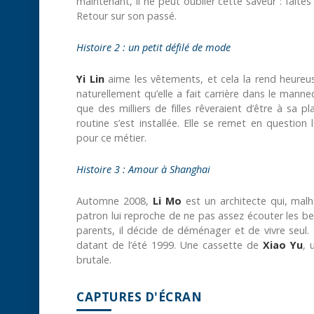
maintenant, il ne peut oublier cette saveur : faites
Retour sur son passé.
Histoire 2 : un petit défilé de mode
Yi Lin
aime les vêtements, et cela la rend heureus
naturellement qu’elle a fait carrière dans le manneq
que des milliers de filles rêveraient d’être à sa 
routine s’est installée. Elle se remet en question l
pour ce métier.
Histoire 3 : Amour à Shanghai
Automne 2008,
Li Mo
est un architecte qui, mal
patron lui reproche de ne pas assez écouter les bes
parents, il décide de déménager et de vivre seul.
datant de l’été 1999. Une cassette de
Xiao Yu
, 
brutale.
CAPTURES D'ÉCRAN