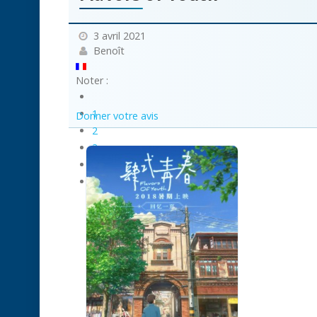
3 avril 2021
Benoît
Noter :
1
Donner votre avis
2
3
4
5