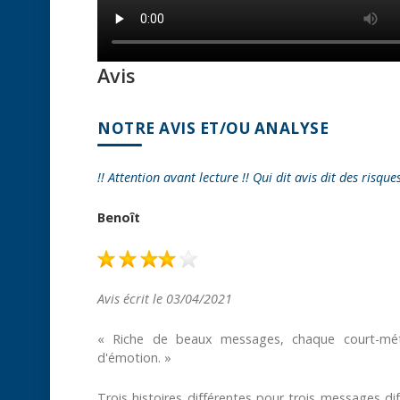
Avis
NOTRE AVIS ET/OU ANALYSE
!! Attention avant lecture !! Qui dit avis dit des risque
Benoît
Avis écrit le 03/04/2021
« Riche de beaux messages, chaque court-mét
d'émotion. »
Trois histoires différentes pour trois messages diff