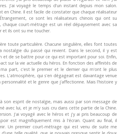
tres. J'ai voyagé le temps d'un instant depuis mon salon.
t en Chine. Il est facile de constater que chaque réalisateur
 Étrangement, ce sont les réalisateurs chinois qui ont su
, chaque court-métrage est un réel dépaysement avec sa
 et ils ont su me toucher.
e toute particulière. Chacune singulière, elles font toutes
a nostalgie du passé qui revient. Dans le second, il y est
 et de se battre pour ce qui est important pour soi. Enfin,
act sur la vie actuelle du héros. En fonction des affinités de
 ma part, c'est le premier et le dernier qui m'ont le plus
stoires. L'atmosphère, qui s'en dégageait est davantage venue
 personnalité et le genre que j'affectionne. Mais l'histoire y
 à son esprit de nostalgie, mais aussi par son message de
é avec lui, et je m'y suis cru dans cette partie de la Chine.
ion. J'ai voyagé avec le héros et j'y ai pris beaucoup de
spoir est magnifiquement mis à l'écran. Quant au final, il
nir. Un premier court-métrage qui est venu de suite me
 d'une telle qualité, que je pouvais presque sentir le doux