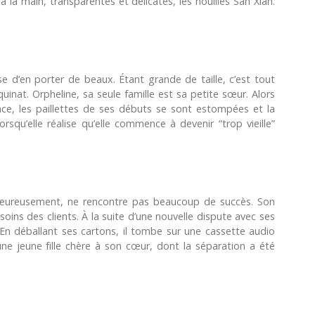
 à la main, transparentes et délicates, les nouilles San Xian.
e d’en porter de beaux. Étant grande de taille, c’est tout
uinat. Orpheline, sa seule famille est sa petite sœur. Alors
place, les paillettes de ses débuts se sont estompées et la
orsqu’elle réalise qu’elle commence à devenir “trop vieille”
heureusement, ne rencontre pas beaucoup de succès. Son
oins des clients. À la suite d’une nouvelle dispute avec ses
 En déballant ses cartons, il tombe sur une cassette audio
une jeune fille chère à son cœur, dont la séparation a été