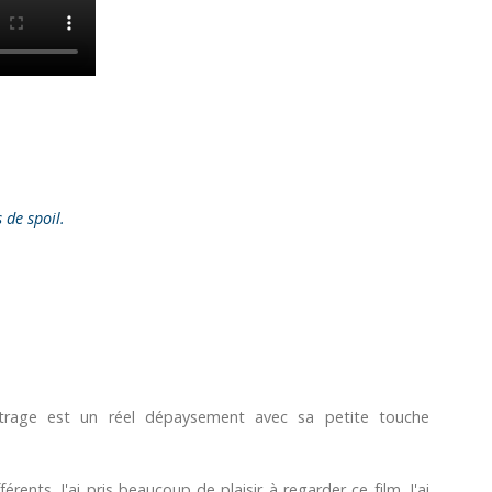
s de spoil.
rage est un réel dépaysement avec sa petite touche
érents. J'ai pris beaucoup de plaisir à regarder ce film. J'ai