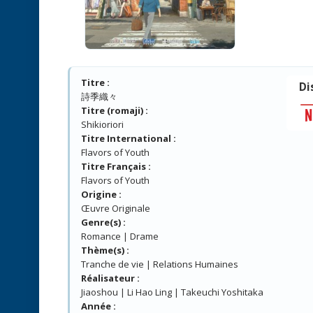
Titre :
Di
詩季織々
Titre (romaji) :
Shikioriori
Titre International :
Flavors of Youth
Titre Français :
Flavors of Youth
Origine :
Œuvre Originale
Genre(s) :
Romance | Drame
Thème(s) :
Tranche de vie | Relations Humaines
Réalisateur :
Jiaoshou | Li Hao Ling | Takeuchi Yoshitaka
Année :