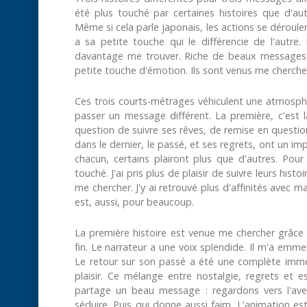
été plus touché par certaines histoires que d'au
Même si cela parle japonais, les actions se déroulen
a sa petite touche qui le différencie de l'autre.
davantage me trouver. Riche de beaux messages
petite touche d'émotion. Ils sont venus me chercher
Ces trois courts-métrages véhiculent une atmosphèr
passer un message différent. La première, c'est l
question de suivre ses rêves, de remise en question
dans le dernier, le passé, et ses regrets, ont un imp
chacun, certains plairont plus que d'autres. Pour
touché. J'ai pris plus de plaisir de suivre leurs hi
me chercher. J'y ai retrouvé plus d'affinités avec ma
est, aussi, pour beaucoup.
La première histoire est venue me chercher grâce
fin. Le narrateur a une voix splendide. Il m'a emmen
Le retour sur son passé a été une complète immers
plaisir. Ce mélange entre nostalgie, regrets et e
partage un beau message : regardons vers l'ave
séduire. Puis qui donne aussi faim. L'animation est