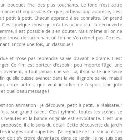
ur un bouquet final des plus touchants. Le fond n'est autre
ance dit impossible. Ce que j'ai beaucoup apprécié, c'est
fait petit à petit. Chacun apprend à se connaître. On prend
e. C'est quelque chose qui m'a beaucoup plu : la découverte
femme, il est possible de s'en douter. Mais même si l'on ne
elque chose de surprenant où l'on ne s'en remet pas. Ce n'est
ant. Encore une fois, un classique !
rdue et n'ose pas reprendre sa vie d'avant le drame. C'est
nger. Ce film est porteur d'espoir : peu importe l'âge, une
tivement, à tout jamais une vie. Lui, il souhaite une seule
n qu'elle puisse avancer dans la vie. Il ignore sa vie, mais il
, entre autres, qu'il veut insuffler de l'espoir. Une jolie
e et quel beau message !
t son animation ! Je découvre, petit à petit, le réalisateur
fois, son grand talent. C'est rythmé, toutes les scènes se
es beautés et la bande originale est envoûtante. C'est une
 proposée. Il a le sens du détail. Cette découverte du jardin
 Les images sont superbes ! J'ai regardé ce film sur un écran
 on doit s'y croire davantage dans ce jardin. Je ne suis pas