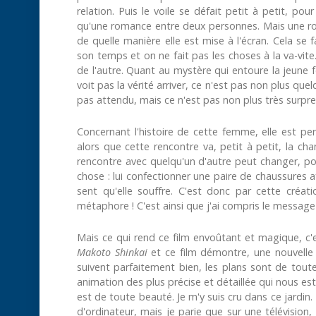
relation. Puis le voile se défait petit à petit, po
qu'une romance entre deux personnes. Mais une rom
de quelle manière elle est mise à l'écran. Cela se 
son temps et on ne fait pas les choses à la va-vit
de l'autre. Quant au mystère qui entoure la jeune 
voit pas la vérité arriver, ce n'est pas non plus qu
pas attendu, mais ce n'est pas non plus très surpren
Concernant l'histoire de cette femme, elle est pe
alors que cette rencontre va, petit à petit, la cha
rencontre avec quelqu'un d'autre peut changer, posi
chose : lui confectionner une paire de chaussures afi
sent qu'elle souffre. C'est donc par cette création
métaphore ! C'est ainsi que j'ai compris le messag
Mais ce qui rend ce film envoûtant et magique, c'es
Makoto Shinkai
et ce film démontre, une nouvelle 
suivent parfaitement bien, les plans sont de tout
animation des plus précise et détaillée qui nous est
est de toute beauté. Je m'y suis cru dans ce jardin.
d'ordinateur, mais je parie que sur une télévision,