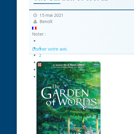
15 mai 2021
Benoît
Noter :
1
Donner votre avis
2
3
4
5