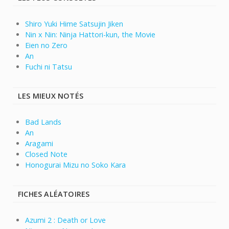
Shiro Yuki Hime Satsujin Jiken
Nin x Nin: Ninja Hattori-kun, the Movie
Eien no Zero
An
Fuchi ni Tatsu
LES MIEUX NOTÉS
Bad Lands
An
Aragami
Closed Note
Honogurai Mizu no Soko Kara
FICHES ALÉATOIRES
Azumi 2 : Death or Love