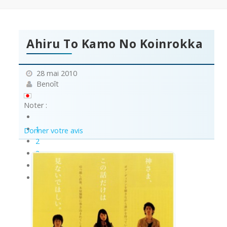
Ahiru To Kamo No Koinrokka
28 mai 2010
Benoît
Noter :
1
Donner votre avis
2
3
4
5