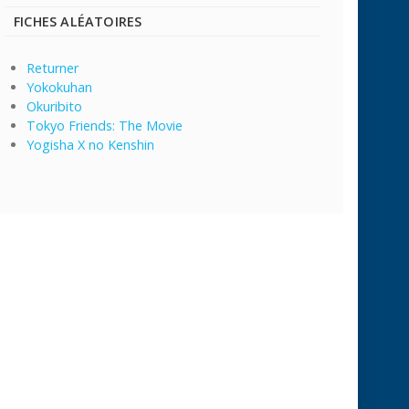
FICHES ALÉATOIRES
Returner
Yokokuhan
Okuribito
Tokyo Friends: The Movie
Yogisha X no Kenshin