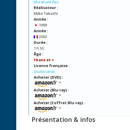
Murakami Ryu
Réalisateur :
Miike Takashi
Année :
1999
Année :
2002
Durée :
1 h 50
Âge :
16 ans et +
Licence française :
Studiocanal
Acheter (DVD) :
*
Acheter (Blu-ray) :
*
Acheter (Coffret Blu-ray) :
*
Présentation & infos