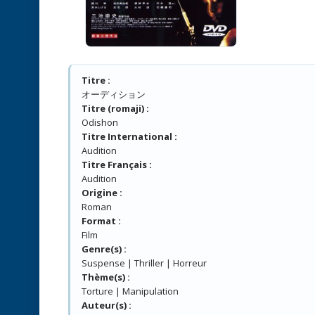
Titre :
オーディション
Titre (romaji) :
Odishon
Titre International :
Audition
Titre Français :
Audition
Origine :
Roman
Format :
Film
Genre(s) :
Suspense | Thriller | Horreur
Thème(s) :
Torture | Manipulation
Auteur(s) :