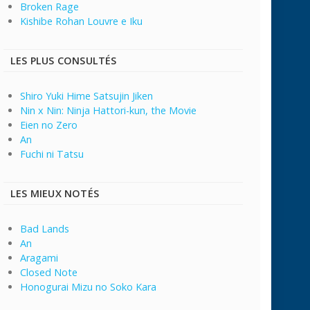
Broken Rage
Kishibe Rohan Louvre e Iku
LES PLUS CONSULTÉS
Shiro Yuki Hime Satsujin Jiken
Nin x Nin: Ninja Hattori-kun, the Movie
Eien no Zero
An
Fuchi ni Tatsu
LES MIEUX NOTÉS
Bad Lands
An
Aragami
Closed Note
Honogurai Mizu no Soko Kara