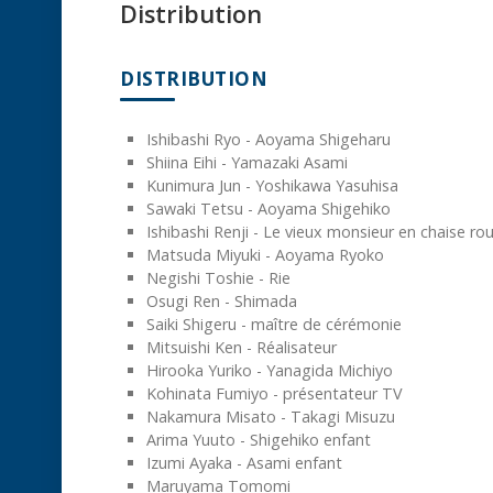
Distribution
DISTRIBUTION
Ishibashi Ryo - Aoyama Shigeharu
Shiina Eihi - Yamazaki Asami
Kunimura Jun - Yoshikawa Yasuhisa
Sawaki Tetsu - Aoyama Shigehiko
Ishibashi Renji - Le vieux monsieur en chaise ro
Matsuda Miyuki - Aoyama Ryoko
Negishi Toshie - Rie
Osugi Ren - Shimada
Saiki Shigeru - maître de cérémonie
Mitsuishi Ken - Réalisateur
Hirooka Yuriko - Yanagida Michiyo
Kohinata Fumiyo - présentateur TV
Nakamura Misato - Takagi Misuzu
Arima Yuuto - Shigehiko enfant
Izumi Ayaka - Asami enfant
Maruyama Tomomi