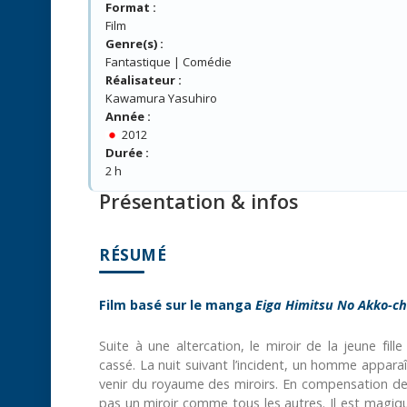
Format :
Film
Genre(s) :
Fantastique | Comédie
Réalisateur :
Kawamura Yasuhiro
Année :
2012
Durée :
2 h
Présentation & infos
RÉSUMÉ
Film basé sur le manga
Eiga Himitsu No Akko-c
Suite à une altercation, le miroir de la jeune fill
cassé. La nuit suivant l’incident, un homme apparaît
venir du royaume des miroirs. En compensation de s
pas un miroir comme tous les autres. Il est magique