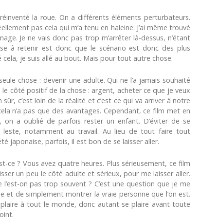
 réinventé la roue. On a différents éléments perturbateurs.
réellement pas cela qui m’a tenu en haleine. J’ai même trouvé
age. Je ne vais donc pas trop m’arrêter là-dessus, n’étant
ose à retenir est donc que le scénario est donc des plus
 cela, je suis allé au bout. Mais pour tout autre chose.
seule chose : devenir une adulte. Qui ne l’a jamais souhaité
 le côté positif de la chose : argent, acheter ce que je veux
ûr, c’est loin de la réalité et c’est ce qui va arriver à notre
e cela n’a pas que des avantages. Cependant, ce film met en
 on a oublié de parfois rester un enfant. D’éviter de se
leste, notamment au travail. Au lieu de tout faire tout
é japonaise, parfois, il est bon de se laisser aller.
st-ce ? Vous avez quatre heures. Plus sérieusement, ce film
isser un peu le côté adulte et sérieux, pour me laisser aller.
 ne l’est-on pas trop souvent ? C’est une question que je me
ue et de simplement montrer la vraie personne que l’on est.
laire à tout le monde, donc autant se plaire avant toute
oint.