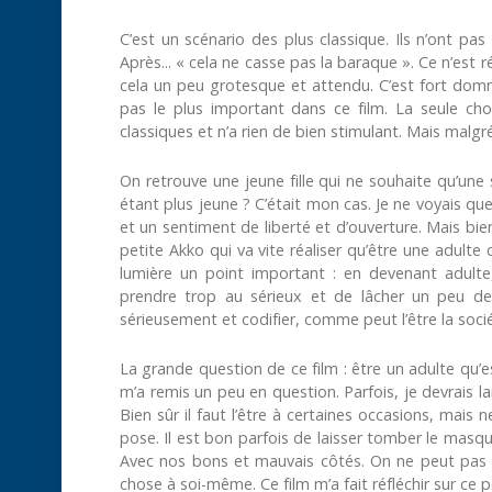
C’est un scénario des plus classique. Ils n’ont pas
Après...
«
cela ne casse pas la baraque
»
. Ce n’est 
cela un peu grotesque et attendu. C’est fort domm
pas le plus important dans ce film. La seule ch
classiques et n’a rien de bien stimulant. Mais malgré
On retrouve une jeune fille qui ne souhaite qu’une 
étant plus jeune ? C’était mon cas. Je ne voyais que
et un sentiment de liberté et d’ouverture. Mais bien s
petite Akko qui va vite réaliser qu’être une adult
lumière un point important : en devenant adulte,
prendre trop au sérieux et de lâcher un peu de 
sérieusement et codifier, comme peut l’être la sociét
La grande question de ce film : être un adulte qu’e
m’a remis un peu en question. Parfois, je devrais la
Bien sûr il faut l’être à certaines occasions, mais
pose. Il est bon parfois de laisser tomber le masq
Avec nos bons et mauvais côtés. On ne peut pas p
chose à soi-même. Ce film m’a fait réfléchir sur ce p