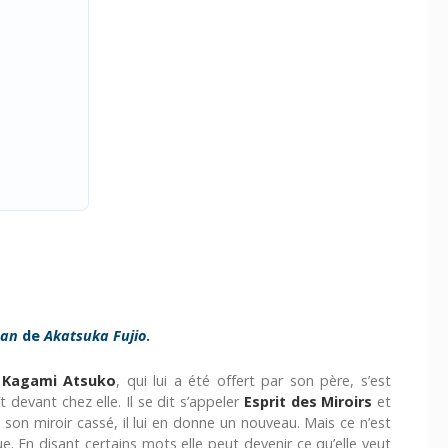
han
de
Akatsuka Fujio
.
e
Kagami Atsuko
, qui lui a été offert par son père, s’est
 devant chez elle. Il se dit s’appeler
Esprit des Miroirs
et
on miroir cassé, il lui en donne un nouveau. Mais ce n’est
. En disant certains mots elle peut devenir ce qu’elle veut