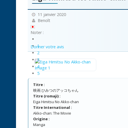
11 janvier 2020
Benoît
Noter :
1
Donner votre avis
2
3
4
5
Titre :
映画 ひみつのアッコちゃん
Titre (romaji) :
Eiga Himitsu No Akko-chan
Titre International :
Akko-chan: The Movie
Origine :
Manga