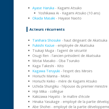
Ayase Haruka
- Kagami Atsuko
Yoshikawa Ai - Kagami Atsuko (10 ans)
Okada Masaki
- Hayase Naoto
Acteurs récurrents
Tanihara Shosuke
- haut dirigeant de Akatsuka
Fukiishi Kazue
- employée de Akatsuka
Tsukaji Muga - l'agent de sécurité
Osugi Ren - l'ancien président de Akatsuka
Motai Masako - Oba Tsuruko
Kaga Takeshi - Kito
Kagawa Teruyuki
- l'esprit des Miroirs
Horiuchi Marina - Moko
Horiuchi Keiko - mère de Kagami Atsuko
Uchida Shungiku - l'épouse du premier ministre
Hijii Mika - collègue
Kakizawa Hayato - le maître d'école
Hinaka Yasukage - employé de la partie dével
Abe Shohei - employé de la partie développem