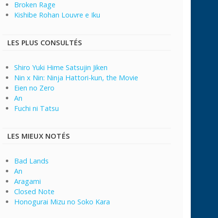
Broken Rage
Kishibe Rohan Louvre e Iku
LES PLUS CONSULTÉS
Shiro Yuki Hime Satsujin Jiken
Nin x Nin: Ninja Hattori-kun, the Movie
Eien no Zero
An
Fuchi ni Tatsu
LES MIEUX NOTÉS
Bad Lands
An
Aragami
Closed Note
Honogurai Mizu no Soko Kara