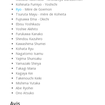
Kohinata Fumiyo - Yoshichi
Ryo
- Mère de Goemon
Tsuruta Mayu - mère de Koheita
Fujisawa Ema - Okichi
Ebisu Yoshikazu
Yoshiie Akihito
Furukawa Kanako
Shindou Kazuhiro
Kawashima Shumei
Kohata Ryu
Nagatomo Isamu
Yajima Shunsaku
Yamazaki Shinya
Takagi Maria
Kagaya Kei
Takenouchi Keiki
Mishima Yutaka
Abe Ryohei
Ono Atsuko
Avis