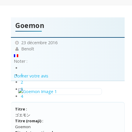
Goemon
23 décembre 2016
Benoît
Noter :
1
Donner votre avis
2
3
4
5
Titre :
ゴエモン
Titre (romaji) :
Goemon