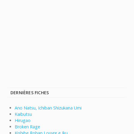
DERNIÈRES FICHES
Ano Natsu, Ichiban Shizukana Umi
Kaibutsu
Hirugao
Broken Rage
Kishibe Rohan Louvre e Iku