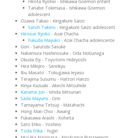
Hirota Ryohei - Ishikawa Goemon enfant
Tanabe Tokimasa - Ishikawa Goemon
adolescent
Osawa Takao - Kirigakure Saizo
Satoh Takeru
- Kirigakure Saizo adolescent
Hirosue Ryoko
- Azai Chacha
Fukuda Mayuko
- Azai Chacha adolescente
Gori - Sarutobi Sasuke
Nakamura Hashinosuke - Oda Nobunaga
Okuda Eiji - Toyotomi Hideyoshi
Hira Mikijiro - Senrikyu
Ibu Masato - Tokugawa Ieyasu
Terajima Susumu - Hattori Hanzo
Kiriya Kazuaki - Akechi Mitsuhide
Kaname Jun
- Ishida Mitsunari
Sada Mayumi
- Orin
Tamayama Tetsuji - Matahachi
Hong-Man Choi - Awang
Fukasawa Arashi - Koheita
Sato Eriko - Yoshino
Toda Erika
- Yugiri
Musaka Naomasa - Kinokuniya Bunzaemon