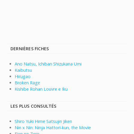
DERNIÈRES FICHES
Ano Natsu, Ichiban Shizukana Umi
Kaibutsu
Hirugao
Broken Rage
Kishibe Rohan Louvre e Iku
LES PLUS CONSULTÉS
Shiro Yuki Hime Satsujin Jiken
Nin x Nin: Ninja Hattori-kun, the Movie
Eien no Zero