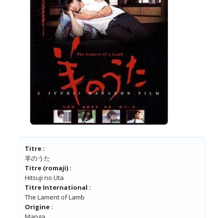
Titre :
羊のうた
Titre (romaji) :
Hitsuji no Uta
Titre International :
The Lament of Lamb
Origine :
Manga