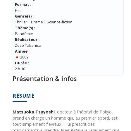
Format :
Film
Genre(s) :
Thriller | Drame | Science-fiction
Thème(s) :
Pandémie
Réalisateur :
Zeze Takahisa
Année :
2009
Durée :
2 h 10
Présentation & infos
RÉSUMÉ
Matsuoka Tsuyoshi
, docteur à l'hôpital de Tokyo,
prend en charge un homme qui, au premier abord, est
tout simplement fiévreux. Il lui prescrit des
médicaments à prendre. Mais il s'avéra rapidement que