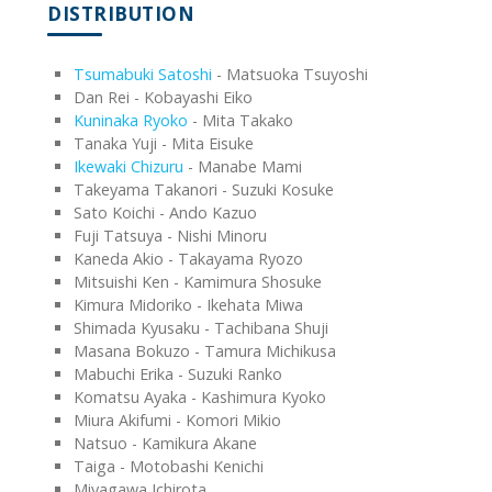
DISTRIBUTION
Tsumabuki Satoshi
- Matsuoka Tsuyoshi
Dan Rei - Kobayashi Eiko
Kuninaka Ryoko
- Mita Takako
Tanaka Yuji - Mita Eisuke
Ikewaki Chizuru
- Manabe Mami
Takeyama Takanori - Suzuki Kosuke
Sato Koichi - Ando Kazuo
Fuji Tatsuya - Nishi Minoru
Kaneda Akio - Takayama Ryozo
Mitsuishi Ken - Kamimura Shosuke
Kimura Midoriko - Ikehata Miwa
Shimada Kyusaku - Tachibana Shuji
Masana Bokuzo - Tamura Michikusa
Mabuchi Erika - Suzuki Ranko
Komatsu Ayaka - Kashimura Kyoko
Miura Akifumi - Komori Mikio
Natsuo - Kamikura Akane
Taiga - Motobashi Kenichi
Miyagawa Ichirota