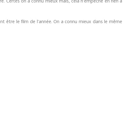
edire. Certes on a connu mieux mais, cela n'empêche en rien à
tant être le film de l'année. On a connu mieux dans le même