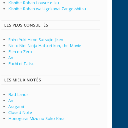
Kishibe Rohan Louvre e Iku
Kishibe Rohan wa Ugokanai Zange-shitsu
LES PLUS CONSULTÉS
Shiro Yuki Hime Satsujin Jiken
Nin x Nin: Ninja Hattori-kun, the Movie
Eien no Zero
An
Fuchi ni Tatsu
LES MIEUX NOTÉS
Bad Lands
An
Aragami
Closed Note
Honogurai Mizu no Soko Kara