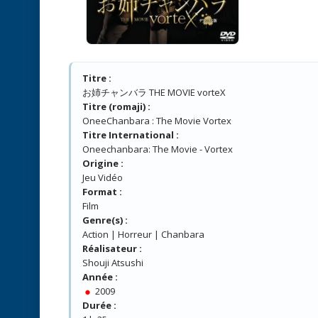
Titre :
お姉チャンバラ THE MOVIE vorteX
Titre (romaji) :
OneeChanbara : The Movie Vortex
Titre International :
Oneechanbara: The Movie - Vortex
Origine :
Jeu Vidéo
Format :
Film
Genre(s) :
Action | Horreur | Chanbara
Réalisateur :
Shouji Atsushi
Année :
2009
Durée :