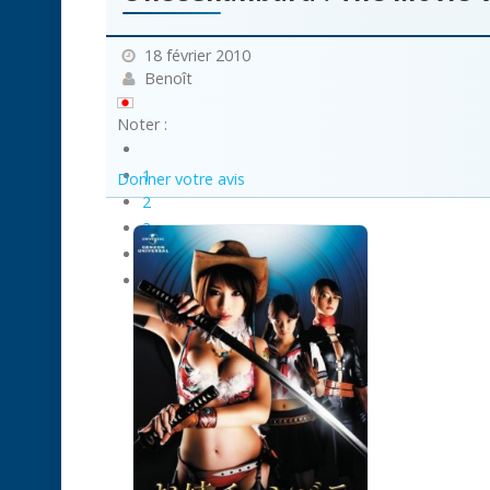
18 février 2010
Benoît
Noter :
1
Donner votre avis
2
3
4
5