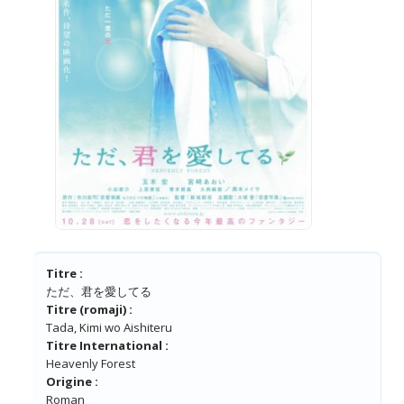
Titre :
ただ、君を愛してる
Titre (romaji) :
Tada, Kimi wo Aishiteru
Titre International :
Heavenly Forest
Origine :
Roman