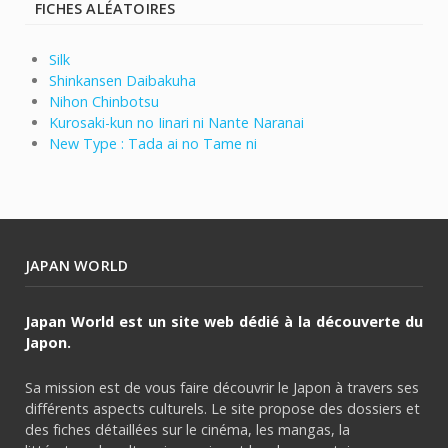
FICHES ALÉATOIRES
Silk
Shinkansen Daibakuha
Nihon Chinbotsu
Kurosaki-kun no Iinari ni Nante Naranai
New Type : Tada ai no Tame ni
JAPAN WORLD
Japan World est un site web dédié à la découverte du
Japon.
Sa mission est de vous faire découvrir le Japon à travers ses
différents aspects culturels. Le site propose des dossiers et
des fiches détaillées sur le cinéma, les mangas, la