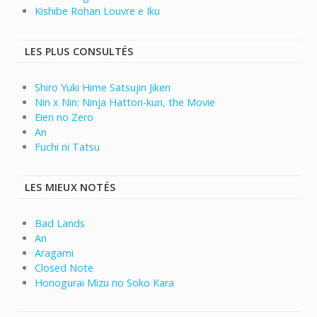
Kishibe Rohan Louvre e Iku
LES PLUS CONSULTÉS
Shiro Yuki Hime Satsujin Jiken
Nin x Nin: Ninja Hattori-kun, the Movie
Eien no Zero
An
Fuchi ni Tatsu
LES MIEUX NOTÉS
Bad Lands
An
Aragami
Closed Note
Honogurai Mizu no Soko Kara