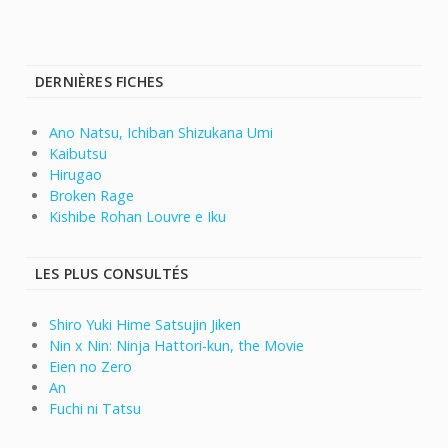
DERNIÈRES FICHES
Ano Natsu, Ichiban Shizukana Umi
Kaibutsu
Hirugao
Broken Rage
Kishibe Rohan Louvre e Iku
LES PLUS CONSULTÉS
Shiro Yuki Hime Satsujin Jiken
Nin x Nin: Ninja Hattori-kun, the Movie
Eien no Zero
An
Fuchi ni Tatsu