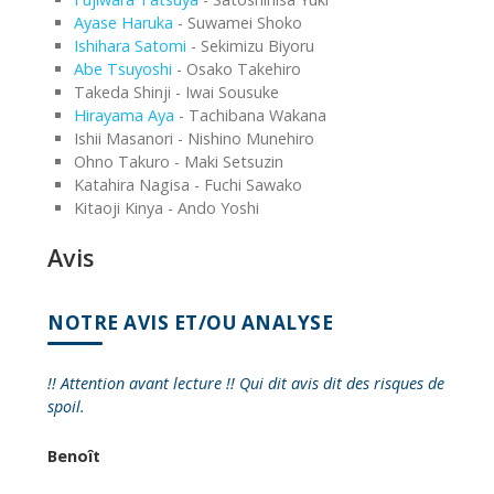
Ayase Haruka
- Suwamei Shoko
Ishihara Satomi
- Sekimizu Biyoru
Abe Tsuyoshi
- Osako Takehiro
Takeda Shinji - Iwai Sousuke
Hirayama Aya
- Tachibana Wakana
Ishii Masanori - Nishino Munehiro
Ohno Takuro - Maki Setsuzin
Katahira Nagisa - Fuchi Sawako
Kitaoji Kinya - Ando Yoshi
Avis
NOTRE AVIS ET/OU ANALYSE
!! Attention avant lecture !! Qui dit avis dit des risques de
spoil.
Benoît