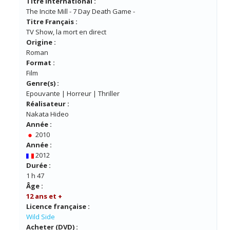
Titre International :
The Incite Mill - 7 Day Death Game -
Titre Français :
TV Show, la mort en direct
Origine :
Roman
Format :
Film
Genre(s) :
Epouvante | Horreur | Thriller
Réalisateur :
Nakata Hideo
Année :
2010
Année :
2012
Durée :
1 h 47
Âge :
12 ans et +
Licence française :
Wild Side
Acheter (DVD) :