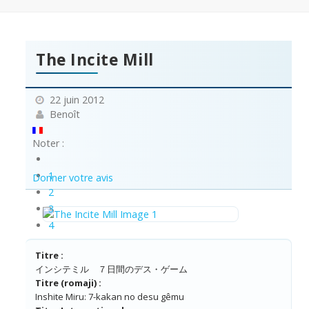
The Incite Mill
22 juin 2012
Benoît
Noter :
1
Donner votre avis
2
3
4
5
Titre :
インシテミル ７日間のデス・ゲーム
Titre (romaji) :
Inshite Miru: 7-kakan no desu gêmu