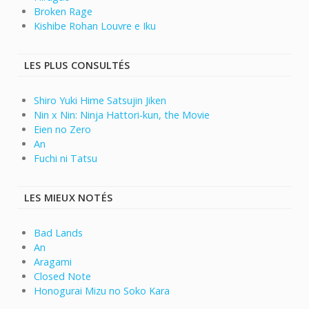
Broken Rage
Kishibe Rohan Louvre e Iku
LES PLUS CONSULTÉS
Shiro Yuki Hime Satsujin Jiken
Nin x Nin: Ninja Hattori-kun, the Movie
Eien no Zero
An
Fuchi ni Tatsu
LES MIEUX NOTÉS
Bad Lands
An
Aragami
Closed Note
Honogurai Mizu no Soko Kara