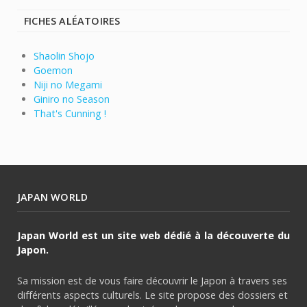
FICHES ALÉATOIRES
Shaolin Shojo
Goemon
Niji no Megami
Giniro no Season
That's Cunning !
JAPAN WORLD
Japan World est un site web dédié à la découverte du
Japon.
Sa mission est de vous faire découvrir le Japon à travers ses
différents aspects culturels. Le site propose des dossiers et