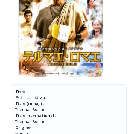
Titre :
テルマエ・ロマエ
Titre (romaji) :
Thermae Romae
Titre International :
Thermae Romae
Origine :
Manga