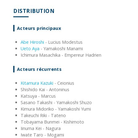
DISTRIBUTION
Acteurs principaux
Abe Hiroshi
- Lucius Modestus
Ueto Aya
- Yamakoshi Manami
Ichimura Masachika - Empereur Hadrien
Acteurs récurrents
Kitamura Kazuki
- Ceionius
Shishido Kai - Antoninus
Katsuya - Marcus
Sasano Takashi - Yamakoshi Shuzo
Kimura Midoriko - Yamakoshi Yumi
Takeuchi Riki - Tateno
Tobayama Bunmei - Kishimoto
Iinuma Kei - Nagura
Iwate Taro - Mogami