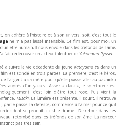
, on adhère à l'histoire et à son univers, soit, c'est tout le
lage
ne m'a pas laissé insensible. Ce film est, pour moi, un
'un être humain. Il nous envoie dans les tréfonds de l'âme.
'a fait redécouvrir un acteur talentueux :
Yokohama Ryusei
.
é à suivre la vie décadente du jeune
Katayama Yu
dans un
film est scindé en trois parties. La première, c'est le héros,
ne de l'argent à sa mère pour qu'elle puisse aller au pachinko
ées auprès d'un yakuza. Assez « dark », le spectateur est
logiquement, c'est loin d'être tout rose. Puis vient la
'enfance,
Misaki
. La lumière est présente. Il sourit, il retrouve
 qui, par le passé l'a détesté, commence à l'aimer pour ce qu'il
un incident se produit, c'est le drame ! De retour dans ses
 nouveau, retombé dans les tréfonds de son âme. La noirceur
 instinct pas très sain.