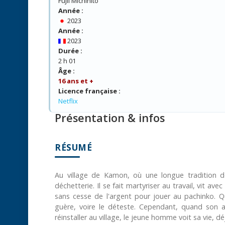
Fujii Michihito
Année :
2023
Année :
2023
Durée :
2 h 01
Âge :
16 ans et +
Licence française :
Netflix
Présentation & infos
RÉSUMÉ
Au village de Kamon, où une longue tradition 
déchetterie. Il se fait martyriser au travail, vit a
sans cesse de l'argent pour jouer au pachinko. Qu
guère, voire le déteste. Cependant, quand son 
réinstaller au village, le jeune homme voit sa vie,