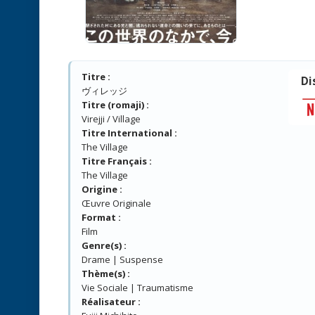
Titre :
Di
ヴィレッジ
Titre (romaji) :
Virejji / Village
Titre International :
The Village
Titre Français :
The Village
Origine :
Œuvre Originale
Format :
Film
Genre(s) :
Drame | Suspense
Thème(s) :
Vie Sociale | Traumatisme
Réalisateur :