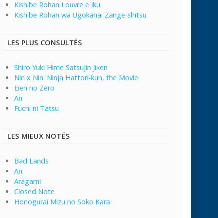
Kishibe Rohan Louvre e Iku
Kishibe Rohan wa Ugokanai Zange-shitsu
LES PLUS CONSULTÉS
Shiro Yuki Hime Satsujin Jiken
Nin x Nin: Ninja Hattori-kun, the Movie
Eien no Zero
An
Fuchi ni Tatsu
LES MIEUX NOTÉS
Bad Lands
An
Aragami
Closed Note
Honogurai Mizu no Soko Kara