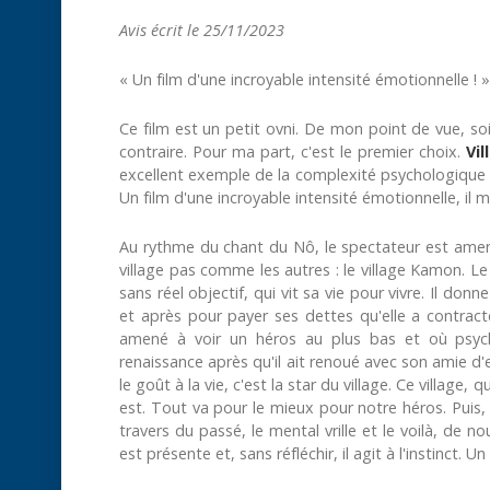
Avis écrit le 25/11/2023
« Un film d'une incroyable intensité émotionnelle ! »
Ce film est un petit ovni. De mon point de vue, soit
contraire. Pour ma part, c'est le premier choix.
Vil
excellent exemple de la complexité psychologique d
Un film d'une incroyable intensité émotionnelle, il m
Au rythme du chant du Nô, le spectateur est amen
village pas comme les autres : le village Kamon. Le 
sans réel objectif, qui vit sa vie pour vivre. Il don
et après pour payer ses dettes qu'elle a contract
amené à voir un héros au plus bas et où psycho
renaissance après qu'il ait renoué avec son amie d
le goût à la vie, c'est la star du village. Ce village,
est. Tout va pour le mieux pour notre héros. Puis, 
travers du passé, le mental vrille et le voilà, de
est présente et, sans réfléchir, il agit à l'instinct. Un