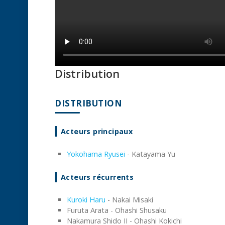
Distribution
DISTRIBUTION
Acteurs principaux
Yokohama Ryusei
- Katayama Yu
Acteurs récurrents
Kuroki Haru
- Nakai Misaki
Furuta Arata - Ohashi Shusaku
Nakamura Shido II - Ohashi Kokichi