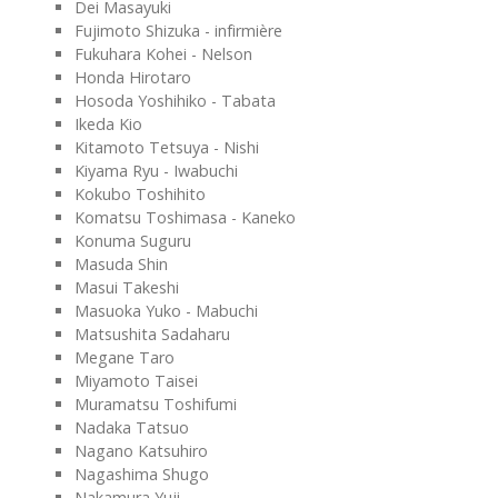
Dei Masayuki
Fujimoto Shizuka - infirmière
Fukuhara Kohei - Nelson
Honda Hirotaro
Hosoda Yoshihiko - Tabata
Ikeda Kio
Kitamoto Tetsuya - Nishi
Kiyama Ryu - Iwabuchi
Kokubo Toshihito
Komatsu Toshimasa - Kaneko
Konuma Suguru
Masuda Shin
Masui Takeshi
Masuoka Yuko - Mabuchi
Matsushita Sadaharu
Megane Taro
Miyamoto Taisei
Muramatsu Toshifumi
Nadaka Tatsuo
Nagano Katsuhiro
Nagashima Shugo
Nakamura Yuji