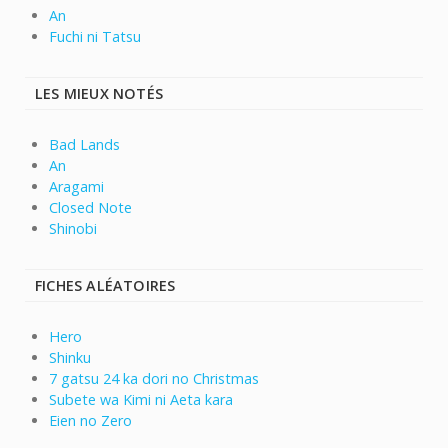
An
Fuchi ni Tatsu
LES MIEUX NOTÉS
Bad Lands
An
Aragami
Closed Note
Shinobi
FICHES ALÉATOIRES
Hero
Shinku
7 gatsu 24 ka dori no Christmas
Subete wa Kimi ni Aeta kara
Eien no Zero