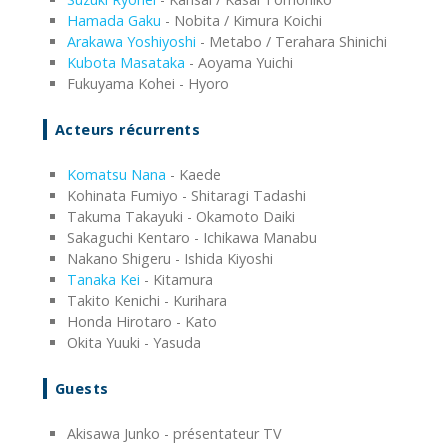
Hamada Gaku
- Nobita / Kimura Koichi
Arakawa Yoshiyoshi
- Metabo / Terahara Shinichi
Kubota Masataka
- Aoyama Yuichi
Fukuyama Kohei - Hyoro
Acteurs récurrents
Komatsu Nana
- Kaede
Kohinata Fumiyo - Shitaragi Tadashi
Takuma Takayuki - Okamoto Daiki
Sakaguchi Kentaro - Ichikawa Manabu
Nakano Shigeru - Ishida Kiyoshi
Tanaka Kei
- Kitamura
Takito Kenichi - Kurihara
Honda Hirotaro - Kato
Okita Yuuki - Yasuda
Guests
Akisawa Junko - présentateur TV