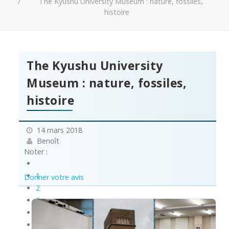
The Kyushu University Museum : nature, fossiles,
histoire
The Kyushu University
Museum : nature, fossiles,
histoire
14 mars 2018
Benoît
Noter :
1
Donner votre avis
2
3
4
5