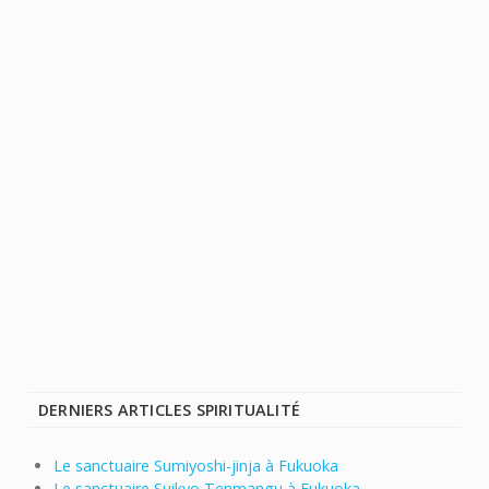
DERNIERS ARTICLES SPIRITUALITÉ
Le sanctuaire Sumiyoshi-jinja à Fukuoka
Le sanctuaire Suikyo Tenmangu à Fukuoka