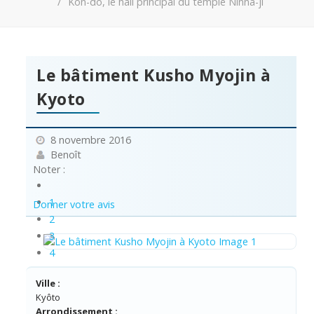
Kon-do, le hall principal du temple Ninna-ji
Le bâtiment Kusho Myojin à
Kyoto
8 novembre 2016
Benoît
Noter :
1
Donner votre avis
2
3
4
5
Ville :
Kyôto
Arrondissement :