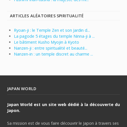
ARTICLES ALÉATOIRES SPIRITUALITÉ
Ryoan-ji : le Temple Zen et son Jardin d...
La pagode 5 étages du temple Ninna-ji à ...
Le bâtiment Kusho Myojin à Kyoto
Nanzen-ji : entre spiritualité et beauté...
Nanzen-in : un temple discret au charme ...
JAPAN WORLD
Japan World est un site web dédié à la découverte du
Japon.
Sa mission est de vous faire découvrir le Japon à travers ses