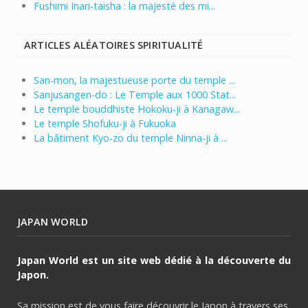
Fushimi Inari-taisha : la majesté des mi...
ARTICLES ALÉATOIRES SPIRITUALITÉ
San-mon, la majestueuse porte du temple ...
Sanjusangen-do : Le Temple aux 1000 Stat...
Le temple bouddhiste Hokoku-ji à Kanagaw...
Le temple Shofuku-ji à Fukuoka
La bâtiment Kyo-zo du temple Ninna-ji à ...
JAPAN WORLD
Japan World est un site web dédié à la découverte du
Japon.
Sa mission est de vous faire découvrir le Japon à travers ses