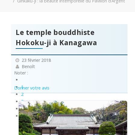
Ginkaku-ji : la beauté intemporelle du Pavillon d’Argent
Le temple bouddhiste
Hokoku-ji à Kanagawa
23 février 2018
Benoît
Noter :
1
Donner votre avis
2
3
4
5