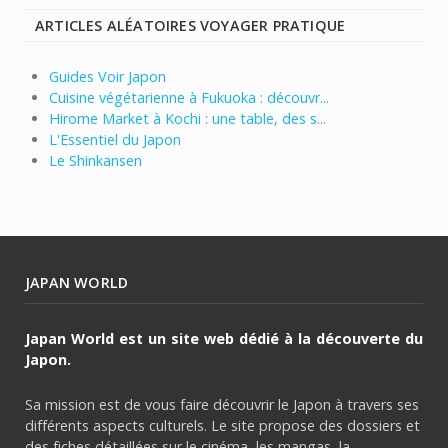
ARTICLES ALÉATOIRES VOYAGER PRATIQUE
Guides Voir Japon
Cuisine végétarienne à Fukuoka : découvr...
Hirome Market à Kochi : une table, des s...
L'Essentiel du Japon
Le Shinkansen
JAPAN WORLD
Japan World est un site web dédié à la découverte du
Japon.
Sa mission est de vous faire découvrir le Japon à travers ses
différents aspects culturels. Le site propose des dossiers et
des fiches détaillées sur le cinéma, les mangas, la