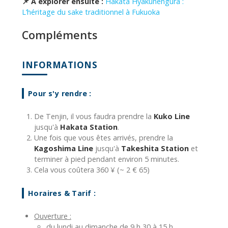
📌 À explorer ensuite :
Hakata Hyakunengura :
L’héritage du sake traditionnel à Fukuoka
Compléments
INFORMATIONS
Pour s'y rendre :
De Tenjin, il vous faudra prendre la
Kuko Line
jusqu'à
Hakata Station
.
Une fois que vous êtes arrivés, prendre la
Kagoshima Line
jusqu'à
Takeshita Station
et
terminer à pied pendant environ 5 minutes.
Cela vous coûtera 360 ¥ (~ 2 € 65)
Horaires & Tarif :
Ouverture :
du lundi au dimanche de 9 h 30 à 15 h