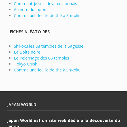
Comment je suis devenu japonais
Au nom du Japon
Comme une feuille de thé à Shikoku
FICHES ALÉATOIRES
Shikoku les 88 temples de la Sagesse
La Boîte noire
Le Pèlerinage des 88 temples
Tokyo Crush
Comme une feuille de thé à Shikoku
JAPAN WORLD
Japan World est un site web dédié à la découverte du
Japon.