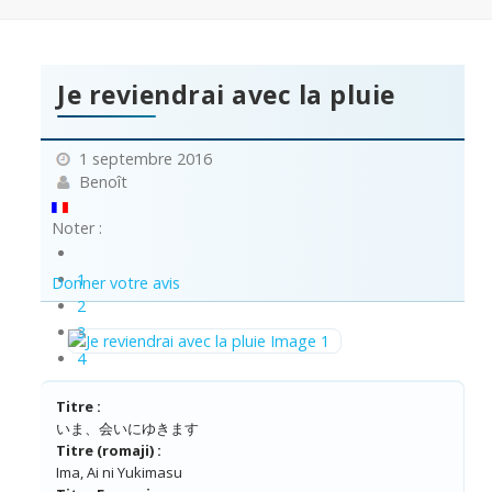
Je reviendrai avec la pluie
1 septembre 2016
Benoît
Noter :
1
Donner votre avis
2
3
4
5
Titre :
いま、会いにゆきます
Titre (romaji) :
Ima, Ai ni Yukimasu