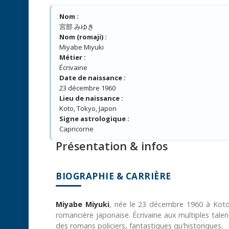
Nom :
宮部 みゆき
Nom (romaji) :
Miyabe Miyuki
Métier :
Écrivaine
Date de naissance :
23 décembre 1960
Lieu de naissance :
Koto, Tokyo, Japon
Signe astrologique :
Capricorne
Présentation & infos
BIOGRAPHIE & CARRIÈRE
Miyabe Miyuki
, née le 23 décembre 1960 à Koto
romancière japonaise. Écrivaine aux multiples talents
des romans policiers, fantastiques qu'historiques.