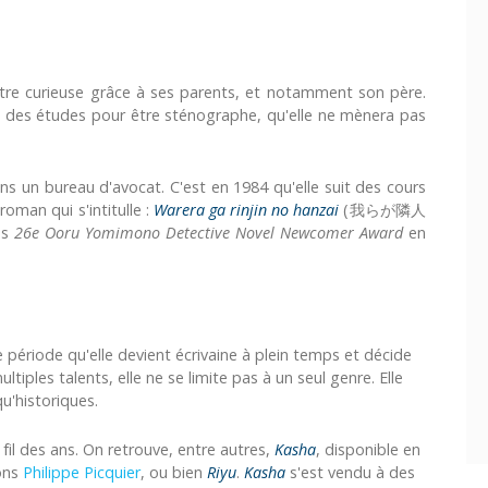
être curieuse grâce à ses parents, et notamment son père.
e des études pour être sténographe, qu'elle ne mènera pas
dans un bureau d'avocat. C'est en 1984 qu'elle suit des cours
roman qui s'intitulle :
Warera ga rinjin no hanzai
(我らが隣人
es
26e Ooru Yomimono Detective Novel Newcomer Award
en
te période qu'elle devient écrivaine à plein temps et décide
ultiples talents, elle ne se limite pas à un seul genre. Elle
qu'historiques.
l des ans. On retrouve, entre autres,
Kasha
, disponible en
ons
Philippe Picquier
, ou bien
Riyu
.
Kasha
s'est vendu à des