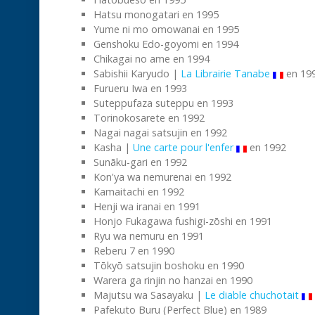
Hatsu monogatari en 1995
Yume ni mo omowanai en 1995
Genshoku Edo-goyomi en 1994
Chikagai no ame en 1994
Sabishii Karyudo |
La Librairie Tanabe
en 19
Furueru Iwa en 1993
Suteppufaza suteppu en 1993
Torinokosarete en 1992
Nagai nagai satsujin en 1992
Kasha |
Une carte pour l'enfer
en 1992
Sunāku-gari en 1992
Kon'ya wa nemurenai en 1992
Kamaitachi en 1992
Henji wa iranai en 1991
Honjo Fukagawa fushigi-zōshi en 1991
Ryu wa nemuru en 1991
Reberu 7 en 1990
Tōkyō satsujin boshoku en 1990
Warera ga rinjin no hanzai en 1990
Majutsu wa Sasayaku |
Le diable chuchotait
Pafekuto Buru (Perfect Blue) en 1989