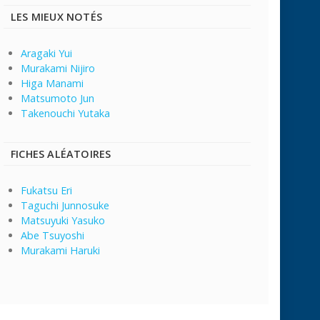
LES MIEUX NOTÉS
Aragaki Yui
Murakami Nijiro
Higa Manami
Matsumoto Jun
Takenouchi Yutaka
FICHES ALÉATOIRES
Fukatsu Eri
Taguchi Junnosuke
Matsuyuki Yasuko
Abe Tsuyoshi
Murakami Haruki