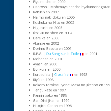
Eiyu no sho en 2009
Osoroshi : Mishimaya hencho hyakumonogatari
Rakuen en 2007
Na mo naki doku en 2006
Koshuku no Hito en 2005
Higurashi en 2005
Iko: kiri no shiro en 2004
Dare ka en 2003
Akanbe en 2002
Dorimu Basuta en 2001
R.P.G. |
Du Sang sur la Toile
en 2001
Mohohan en 2001
Ayashi en 2000
Bonkura en 2000
Kurosufaia |
Crossfire
en 1998
Riyū en 1998
Kokoro torokasu yōna: Masa no jikenbo en 199
Tengu kaze en 1997
Kannin bako en 1996
Gamōtei Jiken en 1996
Hitojichi Canon en 1996
Hatobuesō en 1995