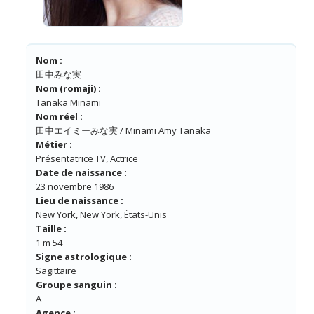
Nom :
田中みな実
Nom (romaji) :
Tanaka Minami
Nom réel :
田中エイミーみな実 / Minami Amy Tanaka
Métier :
Présentatrice TV, Actrice
Date de naissance :
23 novembre 1986
Lieu de naissance :
New York, New York, États-Unis
Taille :
1 m 54
Signe astrologique :
Sagittaire
Groupe sanguin :
A
Agence :