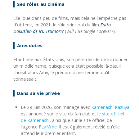
Ses rôles au cinéma
Elle joue dans peu de films, mais cela ne l'empêche pas
d'obtenir, en 2021, le rôle principal du film
Zutto
Dokushin de Iru Tsumori?
(
Will I Be Single Forever?
).
Anecdotes
Étant née aux États-Unis, son père décide de lui donner
un middle name, puisque cela était possible là-bas. Il
choisit alors Amy, le prénom d'une femme qu'il
connaissait.
Dans sa vie privée
Le 29 juin 2026, son mariage avec
Kamenashi Kazuya
est annoncé sur le site du fan club et le
site officiel
de Kamenashi
, ainsi que sur le site officiel de
l'agence
FLaMme
. Il est également révélé qu'elle
attend leur premier enfant.