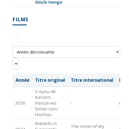
Shichi Henge
FILMS
Année
Titre original
Titre international
Mét
5-byou de
Kanzen
2026
Hanzai wo
-
Acte
Seisei suru
Houhou
Watashi ni
The Hotel of My
2024
Fusawashi
Acte