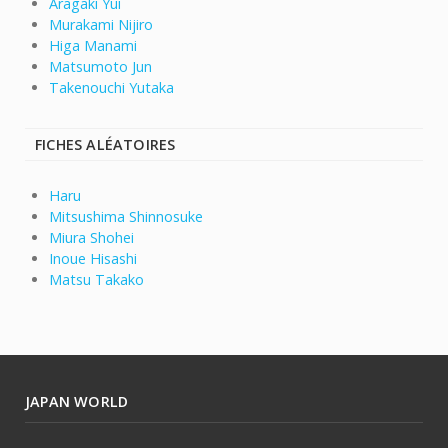
Aragaki Yui
Murakami Nijiro
Higa Manami
Matsumoto Jun
Takenouchi Yutaka
FICHES ALÉATOIRES
Haru
Mitsushima Shinnosuke
Miura Shohei
Inoue Hisashi
Matsu Takako
JAPAN WORLD