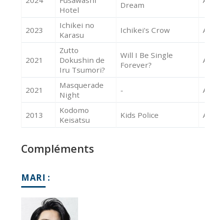
Dream
Hotel
Ichikei no
2023
Ichikei's Crow
Acte
Karasu
Zutto
Will I Be Single
2021
Dokushin de
Acte
Forever?
Iru Tsumori?
Masquerade
2021
-
Acte
Night
Kodomo
2013
Kids Police
Acte
Keisatsu
Compléments
MARI :