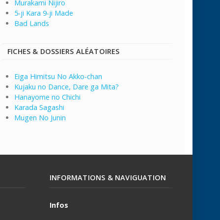
Murakami Nijiro
5-ji Kara 9-ji Made
Bad Lands
FICHES & DOSSIERS ALÉATOIRES
Eiga Himitsu No Akko-chan
Kujaku no Dance, Dare ga Mita?
Hanayome no Chichi
Karada Sagashi
Mugen No Junin
INFORMATIONS & NAVIGUATION
Infos