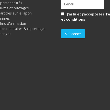
 personnalités
livres et ouvrages
articles sur le Japon
J’ai lu et j’accepte les
Te
animes
et conditions
ilms d'animation
documentaires & reportages
mangas