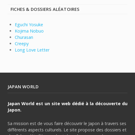
FICHES & DOSSIERS ALÉATOIRES
Eguchi Yosuke
Kojima Nobuo
Churasan
Creepy
Long Love Letter
JAPAN WORLD
Japan World est un site web dédié à la découverte du
Japon.
Sa mission est de vous faire découvrir le Japon à travers ses
différents aspects culturels. Le site propose des dossiers et