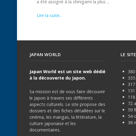
a été assigné à la shinigami la plus ...
Lire la suite...
JAPAN WORLD
LE SIT
Japan World est un site web dédié
380 
à la découverte du Japon.
335
317
131 
Sa mission est de vous faire découvrir
118 
le Japon à travers ses différents
72 
aspects culturels. Le site propose des
59 f
dossiers et des fiches détaillées sur le
54 
cinéma, les mangas, la littérature, la
38 
culture japonaise et les
documentaires.