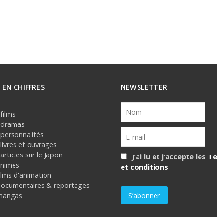
E EN CHIFFRES
NEWSLETTER
films
 dramas
 personnalités
livres et ouvrages
articles sur le Japon
J’ai lu et j’accepte les
Te
animes
et conditions
ilms d'animation
documentaires & reportages
mangas