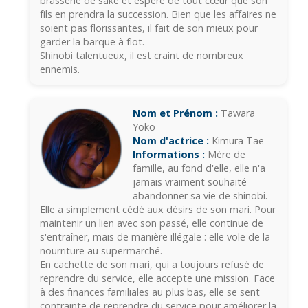
brasserie de saké et espère de tout cœur que son
fils en prendra la succession. Bien que les affaires ne
soient pas florissantes, il fait de son mieux pour
garder la barque à flot.
Shinobi talentueux, il est craint de nombreux
ennemis.
Nom et Prénom :
Tawara
Yoko
Nom d'actrice :
Kimura Tae
Informations :
Mère de
famille, au fond d'elle, elle n'a
jamais vraiment souhaité
abandonner sa vie de shinobi.
Elle a simplement cédé aux désirs de son mari. Pour
maintenir un lien avec son passé, elle continue de
s'entraîner, mais de manière illégale : elle vole de la
nourriture au supermarché.
En cachette de son mari, qui a toujours refusé de
reprendre du service, elle accepte une mission. Face
à des finances familiales au plus bas, elle se sent
contrainte de reprendre du service pour améliorer la