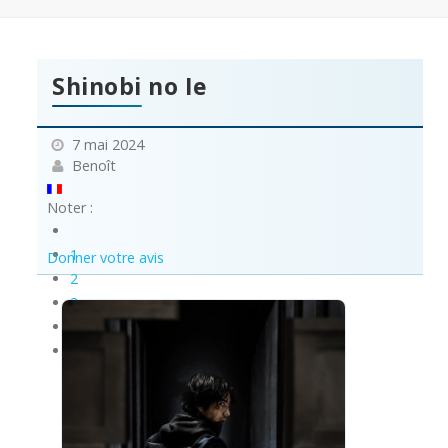
Shinobi no Ie
7 mai 2024
Benoît
Noter :
1
Donner votre avis
2
3
4
5