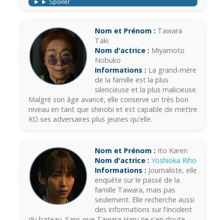
Spoiler
Nom et Prénom :
Tawara
Taki
Nom d'actrice :
Miyamoto
Nobuko
Informations :
La grand-mère
de la famille est la plus
silencieuse et la plus malicieuse.
Malgré son âge avancé, elle conserve un très bon
niveau en tant que shinobi et est capable de mettre
KO ses adversaires plus jeunes qu'elle.
Nom et Prénom :
Ito Karen
Nom d'actrice :
Yoshioka Riho
Informations :
Journaliste, elle
enquête sur le passé de la
famille Tawara, mais pas
seulement. Elle recherche aussi
des informations sur l'incident
du bateau. Sans que Tawara Haru ne s'en doute,