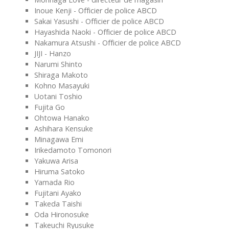
Inoue Kenji - Officier de police ABCD
Sakai Yasushi - Officier de police ABCD
Hayashida Naoki - Officier de police ABCD
Nakamura Atsushi - Officier de police ABCD
JIJI - Hanzo
Narumi Shinto
Shiraga Makoto
Kohno Masayuki
Uotani Toshio
Fujita Go
Ohtowa Hanako
Ashihara Kensuke
Minagawa Emi
Irikedamoto Tomonori
Yakuwa Arisa
Hiruma Satoko
Yamada Rio
Fujitani Ayako
Takeda Taishi
Oda Hironosuke
Takeuchi Ryusuke