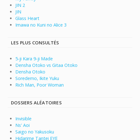
JIN 2
JIN
Glass Heart
Imawa no Kuni no Alice 3
LES PLUS CONSULTÉS
5-ji Kara 9-ji Made
Densha Otoko vs Gitaa Otoko
Densha Otoko
Soredemo, Ikite Yuku
Rich Man, Poor Woman
DOSSIERS ALÉATOIRES
Invisible
Ns' Aoi
Saigo no Yakusoku
Hidarime Tantei EYE