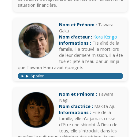
situation financière.
Nom et Prénom :
Tawara
Gaku
Nom d'acteur :
Kora Kengo
Informations :
Fils aîné de la
famille, il a trouvé la mort lors
de leur dernière mission. Il a été
tué et jeté à l'eau par un ninja
que Tawara Haru avait épargné.
Spoiler
Nom et Prénom :
Tawara
Nagi
Nom d'actrice :
Makita Aju
Informations :
Fille de la
famille, elle n'a jamais cessé
d'être une shinobi. À l'insu de
tous, elle s'introduit dans les
musées la nuit pour y dérober des objets. Avant