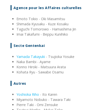
Agence pour les Affaires culturelles
Emoto Tokio - Oki Masamitsu
Shimada Kyusaku - Kuze Kosaku
Taguchi Tomorowo - Hamashima Jin
Imai Takafumi - Beppu Kunihiko
Secte Gentenkai
Yamada Takayuki
- Tsujioka Yosuke
Naka Bambi - Ayame
Konno Hiroki - Matsuura Arata
Kohata Ryu - Sawabe Osamu
Autres
Yoshioka Riho
- Ito Karen
Miyamoto Nobuko - Tawara Taki
Pierre Taki - Omi Zensuke
Tsutsui Mariko - Mukai Toko