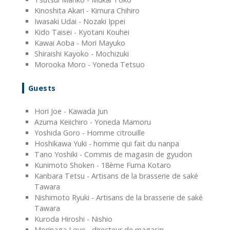
Kinoshita Akari - Kimura Chihiro
Iwasaki Udai - Nozaki Ippei
Kido Taisei - Kyotani Kouhei
Kawai Aoba - Mori Mayuko
Shiraishi Kayoko - Mochizuki
Morooka Moro - Yoneda Tetsuo
Guests
Hori Joe - Kawada Jun
Azuma Keiichiro - Yoneda Mamoru
Yoshida Goro - Homme citrouille
Hoshikawa Yuki - homme qui fait du nanpa
Tano Yoshiki - Commis de magasin de gyudon
Kunimoto Shoken - 18ème Fuma Kotaro
Kanbara Tetsu - Artisans de la brasserie de saké
Tawara
Nishimoto Ryuki - Artisans de la brasserie de saké
Tawara
Kuroda Hiroshi - Nishio
Morinaga Love - directeur de magasin