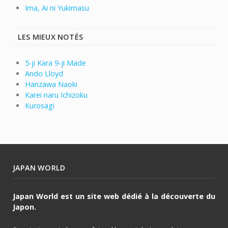
Ima, Ai ni Yukimasu
LES MIEUX NOTÉS
5-ji Kara 9-ji Made
Ando Lloyd
Hanzawa Naoki
Karei naru Ichizoku
Kurosagi
JAPAN WORLD
Japan World est un site web dédié à la découverte du
Japon.