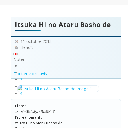
Itsuka Hi no Ataru Basho de
11 octobre 2013
Benoît
Noter :
1
Donner votre avis
2
3
4
5
Titre :
いつか陽のあたる場所で
Titre (romaji) :
Itsuka Hi no Ataru Basho de