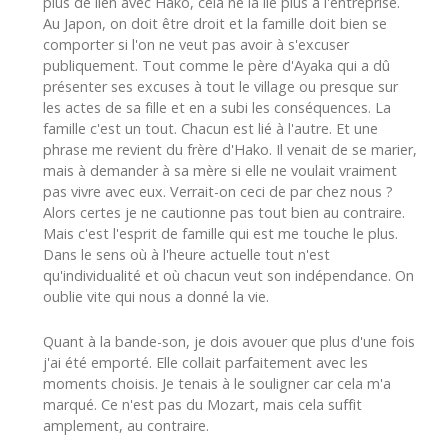
plus de lien avec Hako, cela ne la lie plus à l'entreprise.
Au Japon, on doit être droit et la famille doit bien se
comporter si l'on ne veut pas avoir à s'excuser
publiquement. Tout comme le père d'Ayaka qui a dû
présenter ses excuses à tout le village ou presque sur
les actes de sa fille et en a subi les conséquences. La
famille c'est un tout. Chacun est lié à l'autre. Et une
phrase me revient du frère d'Hako. Il venait de se marier,
mais à demander à sa mère si elle ne voulait vraiment
pas vivre avec eux. Verrait-on ceci de par chez nous ?
Alors certes je ne cautionne pas tout bien au contraire.
Mais c'est l'esprit de famille qui est me touche le plus.
Dans le sens où à l'heure actuelle tout n'est
qu'individualité et où chacun veut son indépendance. On
oublie vite qui nous a donné la vie.
Quant à la bande-son, je dois avouer que plus d'une fois
j'ai été emporté. Elle collait parfaitement avec les
moments choisis. Je tenais à le souligner car cela m'a
marqué. Ce n'est pas du Mozart, mais cela suffit
amplement, au contraire.