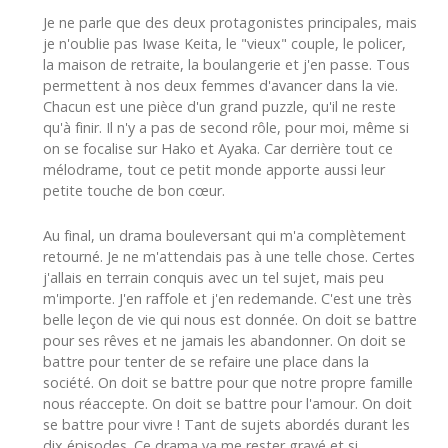
Je ne parle que des deux protagonistes principales, mais
je n'oublie pas Iwase Keita, le "vieux" couple, le policer,
la maison de retraite, la boulangerie et j'en passe. Tous
permettent à nos deux femmes d'avancer dans la vie.
Chacun est une pièce d'un grand puzzle, qu'il ne reste
qu'à finir. Il n'y a pas de second rôle, pour moi, même si
on se focalise sur Hako et Ayaka. Car derrière tout ce
mélodrame, tout ce petit monde apporte aussi leur
petite touche de bon cœur.
Au final, un drama bouleversant qui m'a complètement
retourné. Je ne m'attendais pas à une telle chose. Certes
j'allais en terrain conquis avec un tel sujet, mais peu
m'importe. J'en raffole et j'en redemande. C'est une très
belle leçon de vie qui nous est donnée. On doit se battre
pour ses rêves et ne jamais les abandonner. On doit se
battre pour tenter de se refaire une place dans la
société. On doit se battre pour que notre propre famille
nous réaccepte. On doit se battre pour l'amour. On doit
se battre pour vivre ! Tant de sujets abordés durant les
dix épisodes. Ce drama va me rester gravé et si