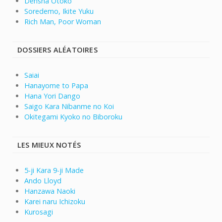
Densha Otoko
Soredemo, Ikite Yuku
Rich Man, Poor Woman
DOSSIERS ALÉATOIRES
Saiai
Hanayome to Papa
Hana Yori Dango
Saigo Kara Nibanme no Koi
Okitegami Kyoko no Biboroku
LES MIEUX NOTÉS
5-ji Kara 9-ji Made
Ando Lloyd
Hanzawa Naoki
Karei naru Ichizoku
Kurosagi