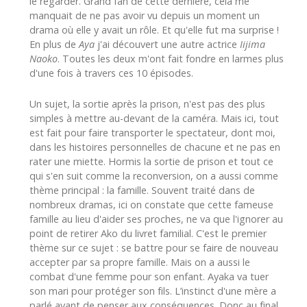
le regarder. Grand fan de cette dernière, cela me
manquait de ne pas avoir vu depuis un moment un
drama où elle y avait un rôle. Et qu'elle fut ma surprise !
En plus de
Aya
j'ai découvert une autre actrice
Iijima
Naoko
. Toutes les deux m'ont fait fondre en larmes plus
d'une fois à travers ces 10 épisodes.
Un sujet, la sortie après la prison, n'est pas des plus
simples à mettre au-devant de la caméra. Mais ici, tout
est fait pour faire transporter le spectateur, dont moi,
dans les histoires personnelles de chacune et ne pas en
rater une miette. Hormis la sortie de prison et tout ce
qui s'en suit comme la reconversion, on a aussi comme
thème principal : la famille. Souvent traité dans de
nombreux dramas, ici on constate que cette fameuse
famille au lieu d'aider ses proches, ne va que l'ignorer au
point de retirer Ako du livret familial. C'est le premier
thème sur ce sujet : se battre pour se faire de nouveau
accepter par sa propre famille. Mais on a aussi le
combat d'une femme pour son enfant. Ayaka va tuer
son mari pour protéger son fils. L’instinct d'une mère a
parlé avant de penser aux conséquences. Donc au final,