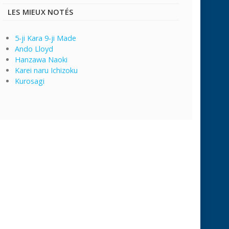
LES MIEUX NOTÉS
5-ji Kara 9-ji Made
Ando Lloyd
Hanzawa Naoki
Karei naru Ichizoku
Kurosagi