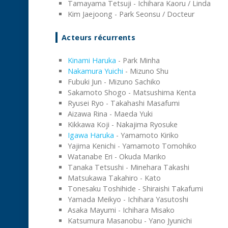
Tamayama Tetsuji - Ichihara Kaoru / Linda
Kim Jaejoong - Park Seonsu / Docteur
Acteurs récurrents
Kinami Haruka
- Park Minha
Nakamura Yuichi
- Mizuno Shu
Fubuki Jun - Mizuno Sachiko
Sakamoto Shogo - Matsushima Kenta
Ryusei Ryo - Takahashi Masafumi
Aizawa Rina - Maeda Yuki
Kikkawa Koji - Nakajima Ryosuke
Igawa Haruka
- Yamamoto Kiriko
Yajima Kenichi - Yamamoto Tomohiko
Watanabe Eri - Okuda Mariko
Tanaka Tetsushi - Minehara Takashi
Matsukawa Takahiro - Kato
Tonesaku Toshihide - Shiraishi Takafumi
Yamada Meikyo - Ichihara Yasutoshi
Asaka Mayumi - Ichihara Misako
Katsumura Masanobu - Yano Jyunichi