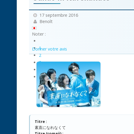
17 septembre 2016
Benoît
Noter :
1
Donner votre avis
2
3
4
5
Titre :
素直になれなくて
Titre (romaji) :