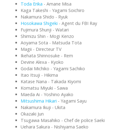
Toda Erika
- Amane Misa
Kaga Takeshi - Yagami Soichiro
Nakamura Shido - Ryuk
Hosokawa Shigeki
- Agent du FBI Ray
Fujimura Shunji - Watari
Shimizu Shin - Mogi Kenzo
Aoyama Sota - Matsuda Tota
Magii - Directeur TV
Ikehata Shinnosuke - Rem
Devine Alexa - Kyoko
Godai Michiko - Yagami Sachiko
Itao Itsuji - Hikima
Katase Nana - Takada Kiyomi
Komatsu Miyuki - Sawa
Maeda Ai - Yoshino Ayako
Mitsushima Hikari
- Yagami Sayu
Nakamura Ikuji - Ukita
Okazaki Jun
Tsugawa Masahiko - Chef de police Saeki
Uehara Sakura - Nishiyama Saeko