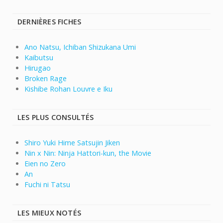
DERNIÈRES FICHES
Ano Natsu, Ichiban Shizukana Umi
Kaibutsu
Hirugao
Broken Rage
Kishibe Rohan Louvre e Iku
LES PLUS CONSULTÉS
Shiro Yuki Hime Satsujin Jiken
Nin x Nin: Ninja Hattori-kun, the Movie
Eien no Zero
An
Fuchi ni Tatsu
LES MIEUX NOTÉS