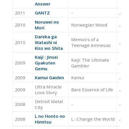
Answer
2011
GANTZ
-
Acte
Noruwei no
2010
Norwegian Wood
Acte
Mori
Dareka ga
Memoirs of a
2010
Watashi ni
Acte
Teenage Amnesiac
Kiss wo Shita
Kaiji : Jinsei
Kaiji: The Ultimate
2009
Gyakuten
Acte
Gambler
Gemu
2009
Kamui Gaiden
Kamui
Acte
Ultra Miracle
2009
Bare Essence of Life
Acte
Love Story
Detroit Metal
2008
-
Acte
City
L no Honto no
2008
L : Change the World
Acte
Himitsu