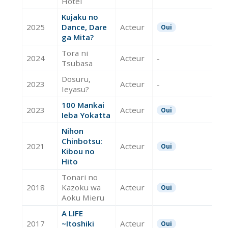
Hotei
Kujaku no
2025
Dance, Dare
Acteur
Oui
ga Mita?
Tora ni
2024
Acteur
-
Tsubasa
Dosuru,
2023
Acteur
-
Ieyasu?
100 Mankai
2023
Acteur
Oui
Ieba Yokatta
Nihon
Chinbotsu:
2021
Acteur
Oui
Kibou no
Hito
Tonari no
2018
Kazoku wa
Acteur
Oui
Aoku Mieru
A LIFE
2017
~Itoshiki
Acteur
Oui