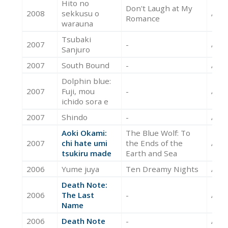
Hito no
Don't Laugh at My
2008
sekkusu o
Acte
Romance
warauna
Tsubaki
2007
-
Acte
Sanjuro
2007
South Bound
-
Acte
Dolphin blue:
2007
Fuji, mou
-
Acte
ichido sora e
2007
Shindo
-
Acte
Aoki Okami:
The Blue Wolf: To
2007
chi hate umi
the Ends of the
Acte
tsukiru made
Earth and Sea
2006
Yume juya
Ten Dreamy Nights
Acte
Death Note:
2006
The Last
-
Acte
Name
2006
Death Note
-
Acte