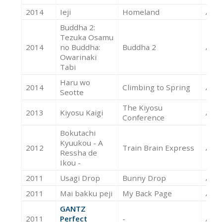
2014
Ieji
Homeland
Acte
Buddha 2:
Tezuka Osamu
2014
no Buddha:
Buddha 2
Acte
Owarinaki
Tabi
Haru wo
2014
Climbing to Spring
Acte
Seotte
The Kiyosu
2013
Kiyosu Kaigi
Acte
Conference
Bokutachi
Kyuukou - A
2012
Train Brain Express
Acte
Ressha de
Ikou -
2011
Usagi Drop
Bunny Drop
Acte
2011
Mai bakku peji
My Back Page
Acte
GANTZ
2011
Perfect
-
Acte