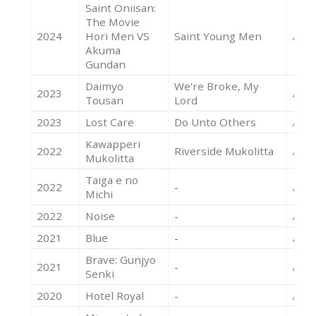
Saint Oniisan:
The Movie
2024
Hori Men VS
Saint Young Men
Acte
Akuma
Gundan
Daimyo
We're Broke, My
2023
Acte
Tousan
Lord
2023
Lost Care
Do Unto Others
Acte
Kawapperi
2022
Riverside Mukolitta
Acte
Mukolitta
Taiga e no
2022
-
Acte
Michi
2022
Noise
-
Acte
2021
Blue
-
Acte
Brave: Gunjyo
2021
-
Acte
Senki
2020
Hotel Royal
-
Acte