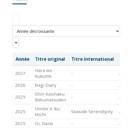
Année
Titre original
Titre international
Mét
Hara wo
2027
-
Acte
Kukutte
2026
Nagi Diary
-
Acte
Shin Kaishaku
2025
-
Acte
Bakumatsuden
Umibe e iku
2025
Seaside Serendipity
Acte
Michi
2025
Oi, Dazai
-
Acte