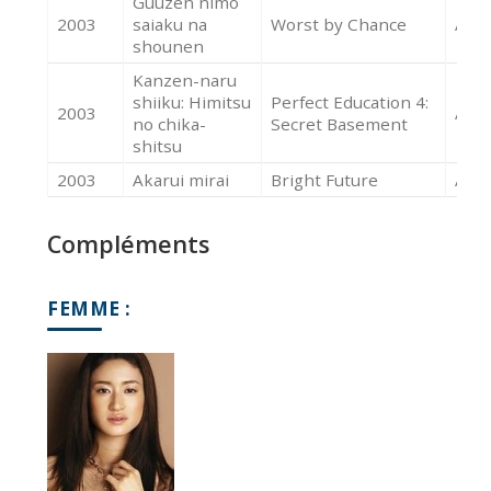
Guuzen nimo
2003
saiaku na
Worst by Chance
Acte
shounen
Kanzen-naru
shiiku: Himitsu
Perfect Education 4:
2003
Acte
no chika-
Secret Basement
shitsu
2003
Akarui mirai
Bright Future
Acte
Compléments
FEMME :