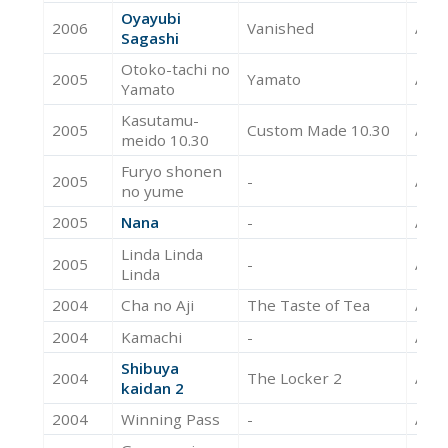
Oyayubi
2006
Vanished
Acte
Sagashi
Otoko-tachi no
2005
Yamato
Acte
Yamato
Kasutamu-
2005
Custom Made 10.30
Acte
meido 10.30
Furyo shonen
2005
-
Acte
no yume
2005
Nana
-
Acte
Linda Linda
2005
-
Acte
Linda
2004
Cha no Aji
The Taste of Tea
Acte
2004
Kamachi
-
Acte
Shibuya
2004
The Locker 2
Acte
kaidan 2
2004
Winning Pass
-
Acte