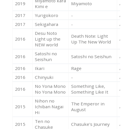
Miyamoto kara
2019
Miyamoto
Acte
Kimi e
2017
Yurigokoro
-
Acte
2017
Sekigahara
-
Acte
Desu Noto
Death Note: Light
2016
Light up the
Acte
Up The New World
NEW world
Satoshi no
2016
Satoshi no Seishun
Acte
Seishun
2016
Ikari
Rage
Acte
2016
Chinyuki
-
Acte
No Yona Mono
Something Like,
2016
Acte
No Yona Mono
Something Like It
Nihon no
The Emperor in
2015
Ichiban Nagai
Acte
August
Hi
Ten no
2015
Chasuke's Journey
Acte
Chasuke