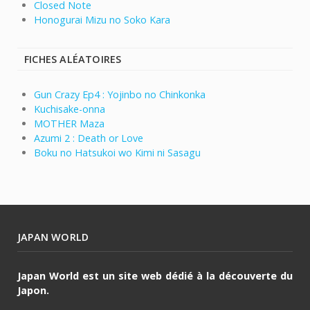
Closed Note
Honogurai Mizu no Soko Kara
FICHES ALÉATOIRES
Gun Crazy Ep4 : Yojinbo no Chinkonka
Kuchisake-onna
MOTHER Maza
Azumi 2 : Death or Love
Boku no Hatsukoi wo Kimi ni Sasagu
JAPAN WORLD
Japan World est un site web dédié à la découverte du
Japon.