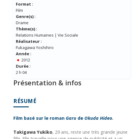
Format :
Film
Genre(s) :
Drame
Thème(s) :
Relations Humaines | Vie Sociale
Réalisateur :
Fukagawa Yoshihiro
Année :
2012
Durée :
2 h 04
Présentation & infos
RÉSUMÉ
Film basé sur le roman
Garu
de
Okuda Hideo
.
Takigawa Yukiko
, 29 ans, reste une très grande jeune
fille. Elle travaille pour une agence de publicité et a un