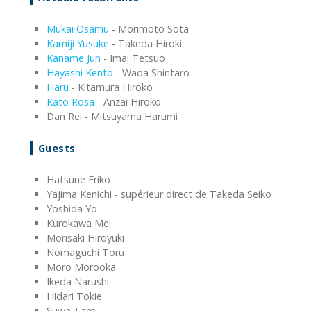
Mukai Osamu
- Morimoto Sota
Kamiji Yusuke
- Takeda Hiroki
Kaname Jun
- Imai Tetsuo
Hayashi Kento
- Wada Shintaro
Haru
- Kitamura Hiroko
Kato Rosa
- Anzai Hiroko
Dan Rei - Mitsuyama Harumi
Guests
Hatsune Eriko
Yajima Kenichi - supérieur direct de Takeda Seiko
Yoshida Yo
Kurokawa Mei
Morisaki Hiroyuki
Nomaguchi Toru
Moro Morooka
Ikeda Narushi
Hidari Tokie
Suwa Taro