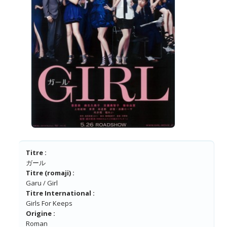
Titre :
ガール
Titre (romaji) :
Garu / Girl
Titre International :
Girls For Keeps
Origine :
Roman