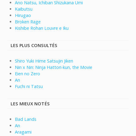
Ano Natsu, Ichiban Shizukana Umi
Kaibutsu
Hirugao
Broken Rage
Kishibe Rohan Louvre e Iku
LES PLUS CONSULTÉS
Shiro Yuki Hime Satsujin Jiken
Nin x Nin: Ninja Hattori-kun, the Movie
Eien no Zero
An
Fuchi ni Tatsu
LES MIEUX NOTÉS
Bad Lands
An
Aragami