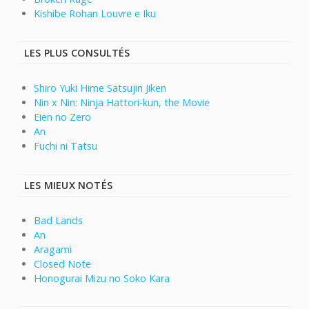
Kishibe Rohan Louvre e Iku
LES PLUS CONSULTÉS
Shiro Yuki Hime Satsujin Jiken
Nin x Nin: Ninja Hattori-kun, the Movie
Eien no Zero
An
Fuchi ni Tatsu
LES MIEUX NOTÉS
Bad Lands
An
Aragami
Closed Note
Honogurai Mizu no Soko Kara