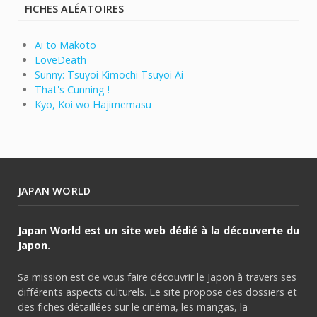
FICHES ALÉATOIRES
Ai to Makoto
LoveDeath
Sunny: Tsuyoi Kimochi Tsuyoi Ai
That's Cunning !
Kyo, Koi wo Hajimemasu
JAPAN WORLD
Japan World est un site web dédié à la découverte du
Japon.
Sa mission est de vous faire découvrir le Japon à travers ses
différents aspects culturels. Le site propose des dossiers et
des fiches détaillées sur le cinéma, les mangas, la