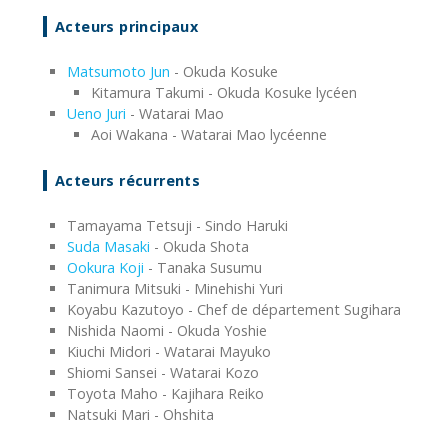
Acteurs principaux
Matsumoto Jun
- Okuda Kosuke
Kitamura Takumi - Okuda Kosuke lycéen
Ueno Juri
- Watarai Mao
Aoi Wakana - Watarai Mao lycéenne
Acteurs récurrents
Tamayama Tetsuji - Sindo Haruki
Suda Masaki
- Okuda Shota
Ookura Koji
- Tanaka Susumu
Tanimura Mitsuki - Minehishi Yuri
Koyabu Kazutoyo - Chef de département Sugihara
Nishida Naomi - Okuda Yoshie
Kiuchi Midori - Watarai Mayuko
Shiomi Sansei - Watarai Kozo
Toyota Maho - Kajihara Reiko
Natsuki Mari - Ohshita