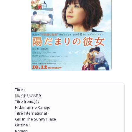
Titre :
陽だまりの彼女
Titre (romaji) :
Hidamari no Kanojo
Titre International :
Girl In The Sunny Place
Origine :
Roman