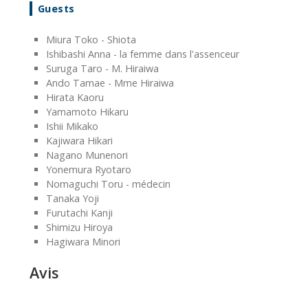
Guests
Miura Toko - Shiota
Ishibashi Anna - la femme dans l'assenceur
Suruga Taro - M. Hiraiwa
Ando Tamae - Mme Hiraiwa
Hirata Kaoru
Yamamoto Hikaru
Ishii Mikako
Kajiwara Hikari
Nagano Munenori
Yonemura Ryotaro
Nomaguchi Toru - médecin
Tanaka Yoji
Furutachi Kanji
Shimizu Hiroya
Hagiwara Minori
Avis