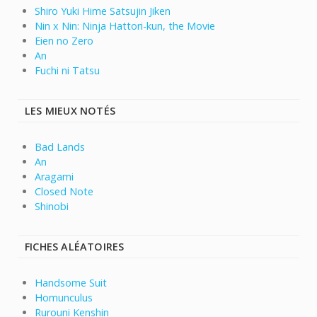
Shiro Yuki Hime Satsujin Jiken
Nin x Nin: Ninja Hattori-kun, the Movie
Eien no Zero
An
Fuchi ni Tatsu
LES MIEUX NOTÉS
Bad Lands
An
Aragami
Closed Note
Shinobi
FICHES ALÉATOIRES
Handsome Suit
Homunculus
Rurouni Kenshin