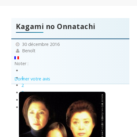
Kagami no Onnatachi
30 décembre 2016
Benoît
Noter :
1
Donner votre avis
2
3
4
5