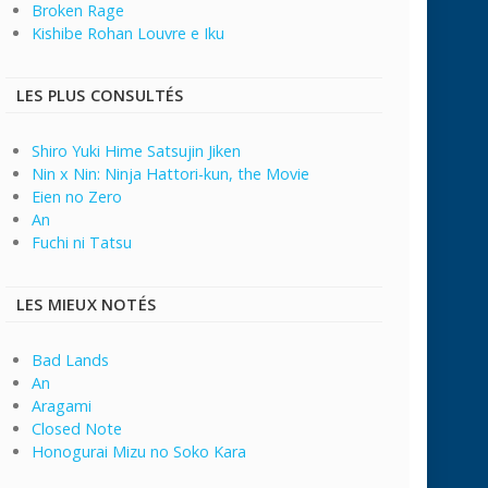
Broken Rage
Kishibe Rohan Louvre e Iku
LES PLUS CONSULTÉS
Shiro Yuki Hime Satsujin Jiken
Nin x Nin: Ninja Hattori-kun, the Movie
Eien no Zero
An
Fuchi ni Tatsu
LES MIEUX NOTÉS
Bad Lands
An
Aragami
Closed Note
Honogurai Mizu no Soko Kara