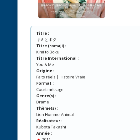
Titre :
キミとボク
Titre (romaji) :
Kimi to Boku
Titre International :
You & Me
Origine :
Faits réels | Histoire Vraie
Format :
Court métrage
Genre(s) :
Drame
Thème(s) :
Lien Homme-Animal
Réalisateur :
Kubota Takashi
Année :
2011