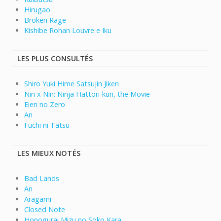
Hirugao
Broken Rage
Kishibe Rohan Louvre e Iku
LES PLUS CONSULTÉS
Shiro Yuki Hime Satsujin Jiken
Nin x Nin: Ninja Hattori-kun, the Movie
Eien no Zero
An
Fuchi ni Tatsu
LES MIEUX NOTÉS
Bad Lands
An
Aragami
Closed Note
Honogurai Mizu no Soko Kara