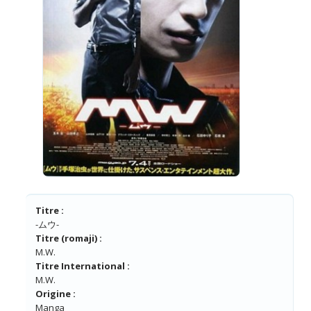
Titre :
-ムウ-
Titre (romaji) :
M.W.
Titre International :
M.W.
Origine :
Manga