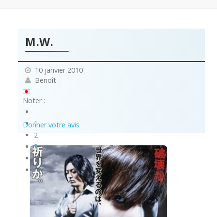
M.W.
10 janvier 2010
Benoît
Noter :
1
Donner votre avis
2
3
4
5