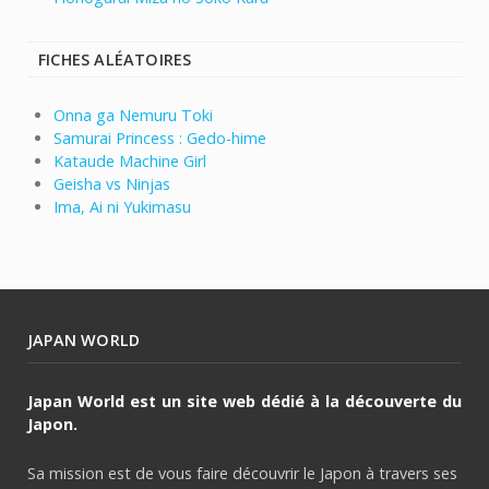
FICHES ALÉATOIRES
Onna ga Nemuru Toki
Samurai Princess : Gedo-hime
Kataude Machine Girl
Geisha vs Ninjas
Ima, Ai ni Yukimasu
JAPAN WORLD
Japan World est un site web dédié à la découverte du
Japon.
Sa mission est de vous faire découvrir le Japon à travers ses