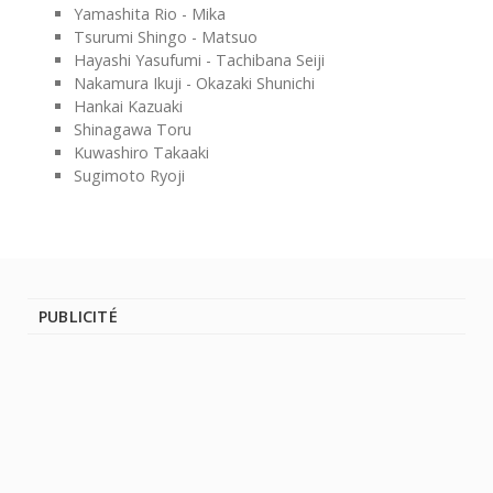
Yamashita Rio - Mika
Tsurumi Shingo - Matsuo
Hayashi Yasufumi - Tachibana Seiji
Nakamura Ikuji - Okazaki Shunichi
Hankai Kazuaki
Shinagawa Toru
Kuwashiro Takaaki
Sugimoto Ryoji
PUBLICITÉ