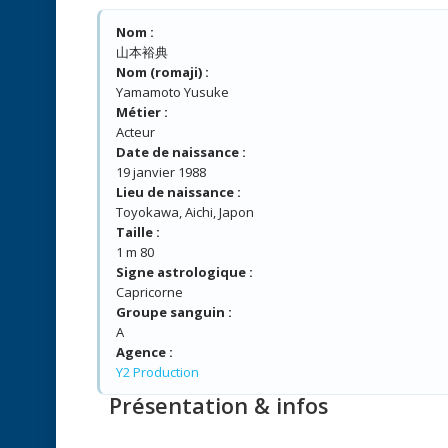
Nom :
山本裕典
Nom (romaji) :
Yamamoto Yusuke
Métier :
Acteur
Date de naissance :
19 janvier 1988
Lieu de naissance :
Toyokawa, Aichi, Japon
Taille :
1 m 80
Signe astrologique :
Capricorne
Groupe sanguin :
A
Agence :
Y2 Production
Présentation & infos