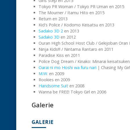
Girls Step en 2015
Tokyo PR Woman / Tokyo PR Uman en 2015
The Mourner / Itamu Hito en 2015
Return en 2013
Kid's Police / Kodomo Keisatsu en 2013
Sadako 3D 2
en 2013
Sadako 3D
en 2012
Ouran High School Host Club / Gekijoban Ora
Ninja Kids!!! / Nintama Rantaro en 2011
Paradise Kiss en 2011
Police Dog Dream / Kinako: Minarai keisatsuke
Oarai ni mo Hoshi wa furu nari
| Chasing My Gir
M.W.
en 2009
Rookies en 2009
Handsome Suit
en 2008
Wanna be FREE! Tokyo Girl en 2006
Galerie
GALERIE