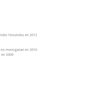
n Koko Hosutobu en 2012
n no monogatari en 2010
l en 2009