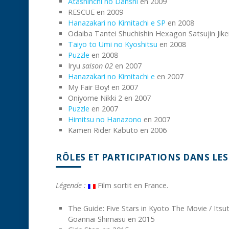
Atashinchi no Danshi
en 2009
RESCUE en 2009
Hanazakari no Kimitachi e SP
en 2008
Odaiba Tantei Shuchishin Hexagon Satsujin Jik
Taiyo to Umi no Kyoshitsu
en 2008
Puzzle
en 2008
Iryu
saison 02
en 2007
Hanazakari no Kimitachi e
en 2007
My Fair Boy! en 2007
Oniyome Nikki 2 en 2007
Puzzle
en 2007
Himitsu no Hanazono
en 2007
Kamen Rider Kabuto en 2006
RÔLES ET PARTICIPATIONS DANS LES
Légende :
Film sortit en France.
The Guide: Five Stars in Kyoto The Movie / Its
Goannai Shimasu en 2015