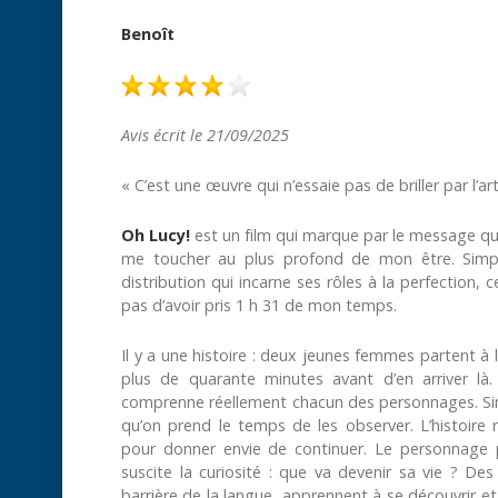
Benoît
Avis écrit le 21/09/2025
« C’est une œuvre qui n’essaie pas de briller par l’art
Oh Lucy!
est un film qui marque par le message qu’i
me toucher au plus profond de mon être. Simpl
distribution qui incarne ses rôles à la perfection
pas d’avoir pris 1 h 31 de mon temps.
Il y a une histoire : deux jeunes femmes partent à l
plus de quarante minutes avant d’en arriver là.
comprenne réellement chacun des personnages. Sim
qu’on prend le temps de les observer. L’histoire 
pour donner envie de continuer. Le personnage p
suscite la curiosité : que va devenir sa vie ? De
barrière de la langue, apprennent à se découvrir 