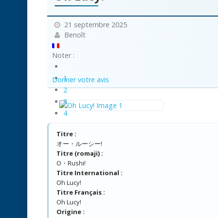
21 septembre 2025
Benoît
Noter :
1
Donner votre avis
2
3
4
5
Titre :
オー・ルーシー!
Titre (romaji) :
O・Rushi!
Titre International :
Oh Lucy!
Titre Français :
Oh Lucy!
Origine :