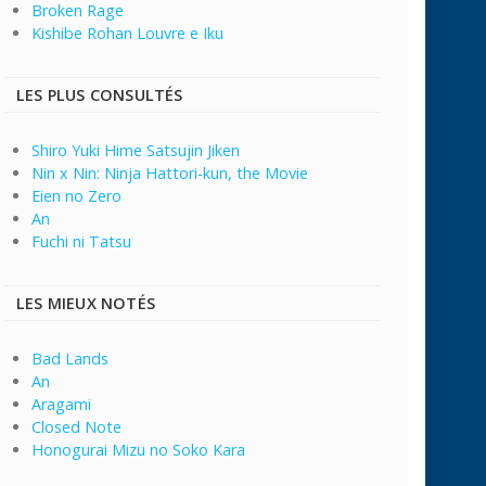
Broken Rage
Kishibe Rohan Louvre e Iku
LES PLUS CONSULTÉS
Shiro Yuki Hime Satsujin Jiken
Nin x Nin: Ninja Hattori-kun, the Movie
Eien no Zero
An
Fuchi ni Tatsu
LES MIEUX NOTÉS
Bad Lands
An
Aragami
Closed Note
Honogurai Mizu no Soko Kara