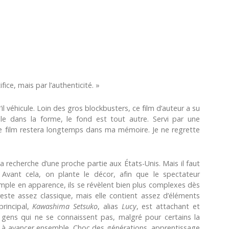
ifice, mais par l’authenticité. »
l véhicule. Loin des gros blockbusters, ce film d’auteur a su
e dans la forme, le fond est tout autre. Servi par une
, ce film restera longtemps dans ma mémoire. Je ne regrette
a recherche d’une proche partie aux États-Unis. Mais il faut
 Avant cela, on plante le décor, afin que le spectateur
ple en apparence, ils se révèlent bien plus complexes dès
reste assez classique, mais elle contient assez d’éléments
rincipal,
Kawashima Setsuko
, alias
Lucy
, est attachant et
s gens qui ne se connaissent pas, malgré pour certains la
et à avancer ensemble. Choc des générations, apprentissage