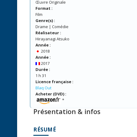
Œuvre Originale
Format :
Film
Genre(s) :
Drame | Comédie
Réalisateur :
Hirayanagi Atsuko
Année :
2018
Année :
2017
Durée :
1 h 31
Licence française :
Blaq Out
Acheter (DVD) :
*
Présentation & infos
RÉSUMÉ