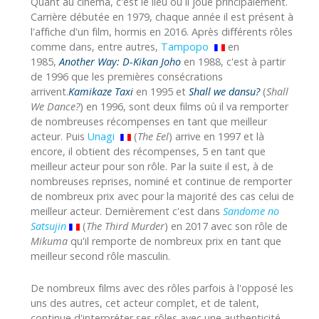
Quant au cinéma, c'est le lieu où il joue principalement.
Carrière débutée en 1979, chaque année il est présent à
l'affiche d'un film, hormis en 2016. Après différents rôles
comme dans, entre autres,
Tampopo
en
1985,
Another Way: D-Kikan Joho
en 1988, c'est à partir
de 1996 que les premières consécrations
arrivent.
Kamikaze Taxi
en 1995 et
Shall we dansu?
(
Shall
We Dance?
) en 1996, sont deux films où il va remporter
de nombreuses récompenses en tant que meilleur
acteur. Puis
Unagi
(
The Eel
) arrive en 1997 et là
encore, il obtient des récompenses, 5 en tant que
meilleur acteur pour son rôle. Par la suite il est, à de
nombreuses reprises, nominé et continue de remporter
de nombreux prix avec pour la majorité des cas celui de
meilleur acteur. Dernièrement c'est dans
Sandome no
Satsujin
(
The Third Murder
) en 2017 avec son rôle de
Mikuma
qu'il remporte de nombreux prix en tant que
meilleur second rôle masculin.
De nombreux films avec des rôles parfois à l'opposé les
uns des autres, cet acteur complet, et de talent,
continue d'interpréter ses rôles avec une authenticité