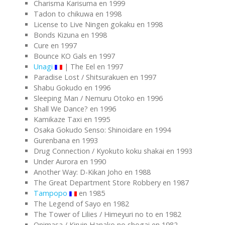
Charisma Karisuma en 1999
Tadon to chikuwa en 1998
License to Live Ningen gokaku en 1998
Bonds Kizuna en 1998
Cure en 1997
Bounce KO Gals en 1997
Unagi
| The Eel en 1997
Paradise Lost / Shitsurakuen en 1997
Shabu Gokudo en 1996
Sleeping Man / Nemuru Otoko en 1996
Shall We Dance? en 1996
Kamikaze Taxi en 1995
Osaka Gokudo Senso: Shinoidare en 1994
Gurenbana en 1993
Drug Connection / Kyokuto koku shakai en 1993
Under Aurora en 1990
Another Way: D-Kikan Joho en 1988
The Great Department Store Robbery en 1987
Tampopo
en 1985
The Legend of Sayo en 1982
The Tower of Lilies / Himeyuri no to en 1982
Onimasa / Kiruin Hanako no shogai en 1982