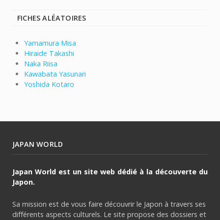
FICHES ALÉATOIRES
Yamamura Misa
Hiraide Takashi
Naka Riisa
Kawabata Yasunari
Yoshida Kotaro
JAPAN WORLD
Japan World est un site web dédié à la découverte du
Japon.
Sa mission est de vous faire découvrir le Japon à travers ses
différents aspects culturels. Le site propose des dossiers et