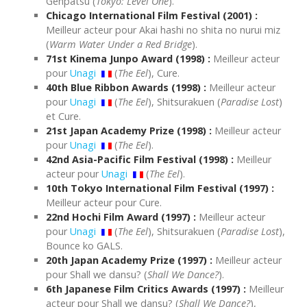
Genpatsu (
Tokyo: Level One
).
Chicago International Film Festival (2001) :
Meilleur acteur pour Akai hashi no shita no nurui miz
(
Warm Water Under a Red Bridge
).
71st Kinema Junpo Award (1998) :
Meilleur acteur
pour
Unagi
(
The Eel
), Cure.
40th Blue Ribbon Awards (1998) :
Meilleur acteur
pour
Unagi
(
The Eel
), Shitsurakuen (
Paradise Lost
)
et Cure.
21st Japan Academy Prize (1998) :
Meilleur acteur
pour
Unagi
(
The Eel
).
42nd Asia-Pacific Film Festival (1998) :
Meilleur
acteur pour
Unagi
(
The Eel
).
10th Tokyo International Film Festival (1997) :
Meilleur acteur pour Cure.
22nd Hochi Film Award (1997) :
Meilleur acteur
pour
Unagi
(
The Eel
), Shitsurakuen (
Paradise Lost
),
Bounce ko GALS.
20th Japan Academy Prize (1997) :
Meilleur acteur
pour Shall we dansu? (
Shall We Dance?
).
6th Japanese Film Critics Awards (1997) :
Meilleur
acteur pour Shall we dansu? (
Shall We Dance?
),