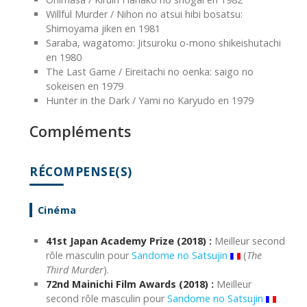
Willful Murder / Nihon no atsui hibi bosatsu:
Shimoyama jiken en 1981
Saraba, wagatomo: Jitsuroku o-mono shikeishutachi
en 1980
The Last Game / Eireitachi no oenka: saigo no
sokeisen en 1979
Hunter in the Dark / Yami no Karyudo en 1979
Compléments
RÉCOMPENSE(S)
Cinéma
41st Japan Academy Prize (2018) :
Meilleur second
rôle masculin pour
Sandome no Satsujin
(
The
Third Murder
).
72nd Mainichi Film Awards (2018) :
Meilleur
second rôle masculin pour
Sandome no Satsujin