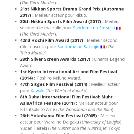
(
The Third Murder
).
21st Nikkan Sports Drama Grand Prix (Automne
2017) :
Meilleur acteur pour Rikuo.
30th Nikkan Sports Film Award (2017) :
Meilleur
second rôle masculin pour
Sandome no Satsujin
(
The Third Murder
).
42nd Hochi Film Award (2017) :
Meilleur second
rôle masculin pour
Sandome no Satsujin
(
The
Third Murder
).
28th Silver Screen Awards (2017) :
Cinema Legend
Award.
1st Kyoto International Art and Film Festival
(2014) :
Toshiro Mifune Award.
47th Sitges Film Festival (2014) :
Meilleur acteur
pour
Kawaki
(
The World of Kanako
).
8th Dubai International Film Festival: Muhr
AsiaAfrica Feature (2011) :
Meilleur acteur pour
Kitsutsuki to Ame (
The Woodsman and the Rain
).
26th Yokohama Film Festival (2005) :
Meilleur
acteur pour Warai no Daigaku (
University of Laughs
),
Yudan Taiteki (
The Hunter and the Hunted
)et Tokyo