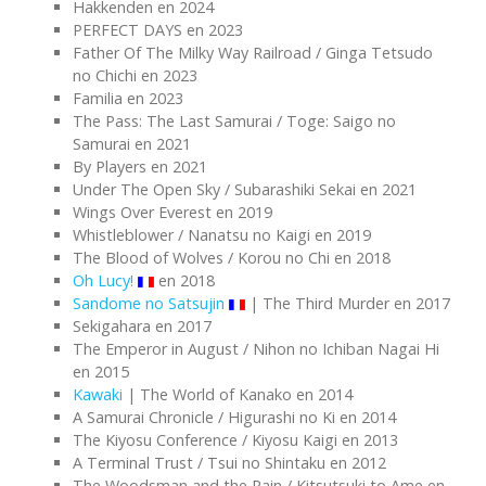
Hakkenden en 2024
PERFECT DAYS en 2023
Father Of The Milky Way Railroad / Ginga Tetsudo
no Chichi en 2023
Familia en 2023
The Pass: The Last Samurai / Toge: Saigo no
Samurai en 2021
By Players en 2021
Under The Open Sky / Subarashiki Sekai en 2021
Wings Over Everest en 2019
Whistleblower / Nanatsu no Kaigi en 2019
The Blood of Wolves / Korou no Chi en 2018
Oh Lucy!
en 2018
Sandome no Satsujin
| The Third Murder en 2017
Sekigahara en 2017
The Emperor in August / Nihon no Ichiban Nagai Hi
en 2015
Kawaki
| The World of Kanako en 2014
A Samurai Chronicle / Higurashi no Ki en 2014
The Kiyosu Conference / Kiyosu Kaigi en 2013
A Terminal Trust / Tsui no Shintaku en 2012
The Woodsman and the Rain / Kitsutsuki to Ame en