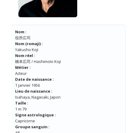
Nom :
役所広司
Nom (romaji) :
Yakusho Koji
Nom réel :
橋本広司 / Hashimoto Koji
Métier :
Acteur
Date de naissance :
1 janvier 1956
Lieu de naissance :
Isahaya, Nagasaki, Japon
Taille :
1 m 79
Signe astrologique :
Capricorne
Groupe sanguin :
AB